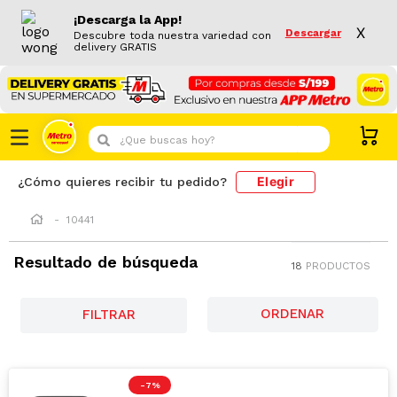
¡Descarga la App!
X
Descargar
Descubre toda nuestra variedad con
delivery GRATIS
¿Que buscas hoy?
Elegir
¿Cómo quieres recibir tu pedido?
10441
Resultado de búsqueda
18
PRODUCTOS
FILTRAR
-
7 %