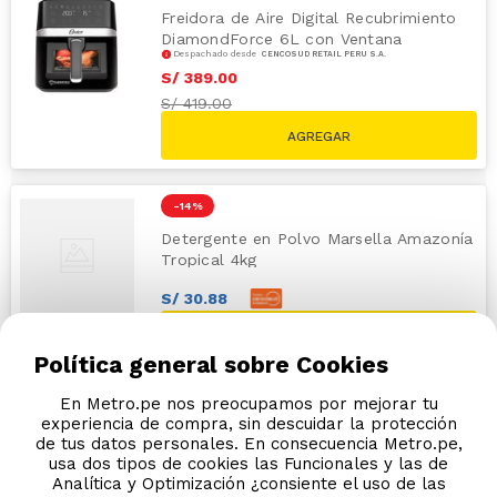
Freidora de Aire Digital Recubrimiento
DiamondForce 6L con Ventana
Despachado desde
CENCOSUD RETAIL PERÚ S.A.
CKSTAF60WDDF Oster
S/
389
.
00
S/
419.00
-
14 %
Detergente en Polvo Marsella Amazonía
Tropical 4kg
S/
30
.
88
S/
32
.
50
S/
38.00
Política general sobre Cookies
En Metro.pe nos preocupamos por mejorar tu
experiencia de compra, sin descuidar la protección
de tus datos personales. En consecuencia Metro.pe,
usa dos tipos de cookies las Funcionales y las de
Analítica y Optimización ¿consiente el uso de las