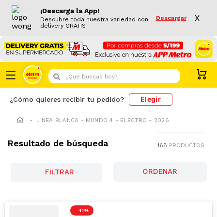
¡Descarga la App!
X
Descargar
Descubre toda nuestra variedad con
delivery GRATIS
¿Que buscas hoy?
Elegir
¿Cómo quieres recibir tu pedido?
LINEA BLANCA - MUNDO 4 - ELECTRO - 2026
Resultado de búsqueda
168
PRODUCTOS
FILTRAR
-
41 %