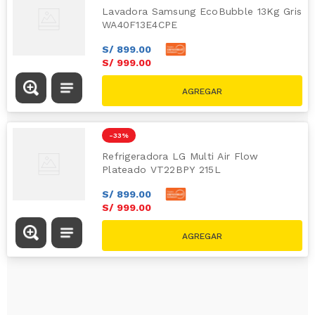
Lavadora Samsung EcoBubble 13Kg Gris
WA40F13E4CPE
S/
899
.
00
S/
999
.
00
S/
1699.00
-
33 %
Refrigeradora LG Multi Air Flow
Plateado VT22BPY 215L
S/
899
.
00
S/
999
.
00
S/
1499.00