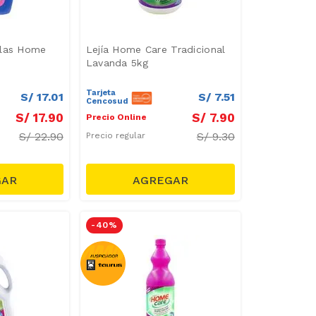
elas Home
Lejía Home Care Tradicional
Lavanda 5kg
Tarjeta
S/
17
.
01
S/
7
.
51
Cencosud
S/
17
.
90
S/
7
.
90
Precio Online
S/
22.90
S/
9.30
Precio regular
-
40 %