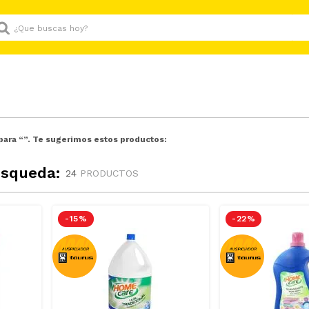
Que buscas hoy?
para “
”. Te sugerimos estos productos:
úsqueda:
24
PRODUCTOS
-
15 %
-
22 %