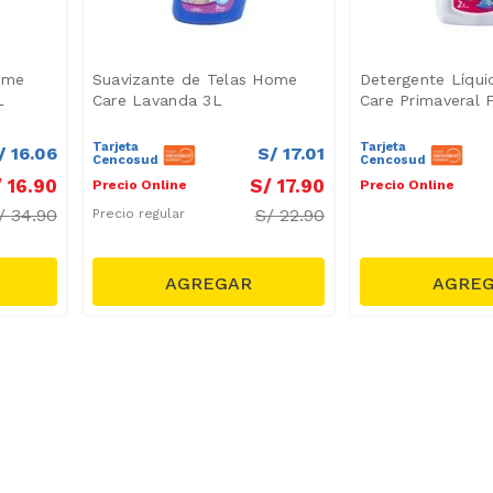
ome
Suavizante de Telas Home
Detergente Líqu
L
Care Lavanda 3L
Care Primaveral 
Tarjeta
Tarjeta
/
16
.
06
S/
17
.
01
Cencosud
Cencosud
/
16
.
90
S/
17
.
90
Precio Online
Precio Online
/
34.90
S/
22.90
Precio regular