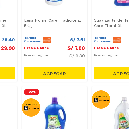
ome
Lejía Home Care Tradicional
Suavizante de T
l 3L
5Kg
Care Floral 3L
Tarjeta
Tarjeta
/
28
.
40
S/
7
.
51
Cencosud
Cencosud
29
.
90
S/
7
.
90
Precio Online
Precio Online
S/
9.30
Precio regular
Precio regular
-
22 %