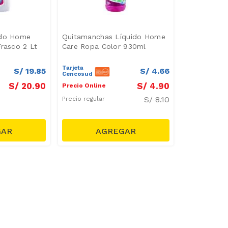
ido Home
Quitamanchas Líquido Home
Frasco 2 Lt
Care Ropa Color 930ml
Tarjeta
S/
19
.
85
S/
4
.
66
Cencosud
S/
20
.
90
S/
4
.
90
Precio Online
S/
8.10
Precio regular