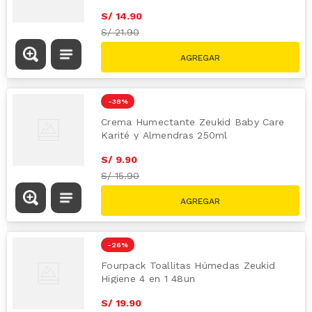
S/
14
.
90
S/
21.90
-
38 %
Crema Humectante Zeukid Baby Care
Karité y Almendras 250ml
S/
9
.
90
S/
15.90
-
26 %
Fourpack Toallitas Húmedas Zeukid
Higiene 4 en 1 48un
S/
19
.
90