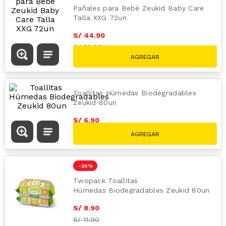
Pañales para Bebé Zeukid Baby Care
Talla XXG 72un
S/
44
.
90
S/
53.90
Toallitas Húmedas Biodegradables
Zeukid 80un
S/
6
.
90
-
25 %
Twopack Toallitas
Húmedas Biodegradables Zeukid 80un
S/
8
.
90
S/
11.90