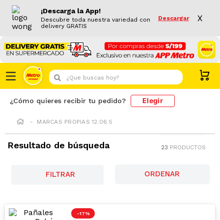
¡Descarga la App!
X
Descargar
Descubre toda nuestra variedad con
delivery GRATIS
¿Que buscas hoy?
Elegir
¿Cómo quieres recibir tu pedido?
MARCAS PROPIAS 12.06 5
Resultado de búsqueda
23
PRODUCTOS
FILTRAR
-
17 %