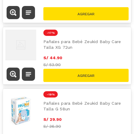
-
17 %
Pañales para Bebé Zeukid Baby Care
Talla XG 72un
S/
44
.
90
S/
53.90
-
19 %
Pañales para Bebé Zeukid Baby Care
Talla G 58un
S/
29
.
90
S/
36.90