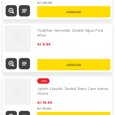
S/
26.90
Toallitas Húmedas Zeukid Agua Pura
40un
S/
6
.
90
-
31 %
Jabón Líquido Zeukid Baby Care Avena
250ml
S/
10
.
90
S/
15.90