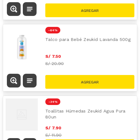
-
64 %
Talco para Bebé Zeukid Lavanda 500g
S/
7
.
50
S/
20.90
-
34 %
Toallitas Húmedas Zeukid Agua Pura
80un
S/
7
.
90
S/
11.90