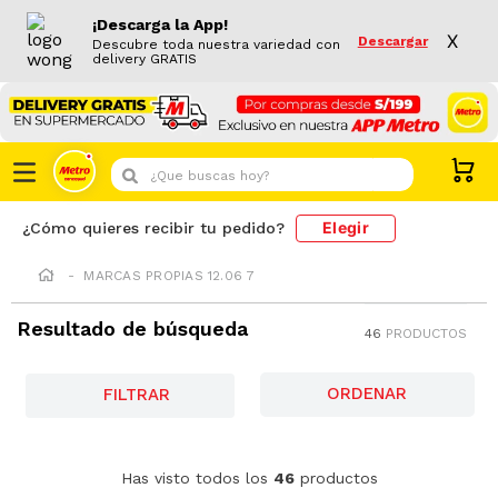
¡Descarga la App!
X
Descargar
Descubre toda nuestra variedad con
delivery GRATIS
¿Que buscas hoy?
Elegir
¿Cómo quieres recibir tu pedido?
MARCAS PROPIAS 12.06 7
Resultado de búsqueda
46
PRODUCTOS
FILTRAR
-
4 %