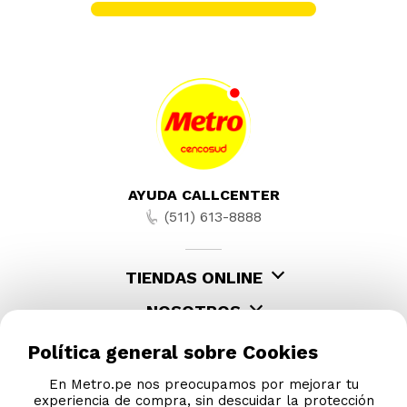
Azúcar Rubia Máxima Bolsa 5 kg
S/
14
.
90
S/
15.50
-
22 %
Papel Higiénico Doble Hoja Máxima
40un
S/
17
.
90
S/
22.90
Política general sobre Cookies
En Metro.pe nos preocupamos por mejorar tu
experiencia de compra, sin descuidar la protección