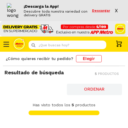
¡Descarga la App!
X
Descargar
Descubre toda nuestra variedad con
delivery GRATIS
¿Que buscas hoy?
Elegir
¿Cómo quieres recibir tu pedido?
Toallitas Húmedas
MARCAS PROPIAS 12.06 8
Resultado de búsqueda
5
PRODUCTOS
FILTRAR
Toallitas Húmedas Hello Kitty Family