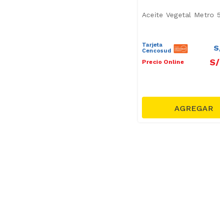
(
1
)
Aceite Vegetal Metro 
Mostrar 9 más
Tarjeta
S
Cencosud
S/
Precio Online