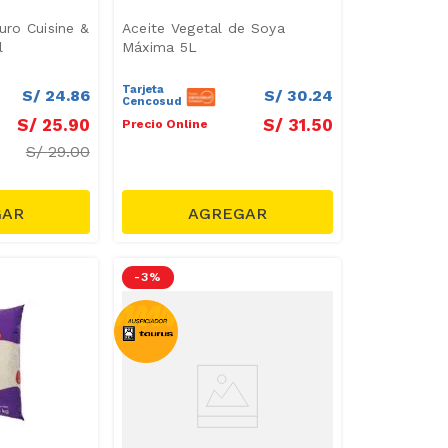
uro Cuisine &
Aceite Vegetal de Soya
l
Máxima 5L
Tarjeta
S/
24
.
86
S/
30
.
24
Cencosud
S/
25
.
90
S/
31
.
50
Precio Online
S/
29.00
-
3 %