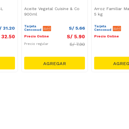
5L
Aceite Vegetal Cuisine & Co
Arroz Familiar M
900ml
5 kg
Tarjeta
Tarjeta
/
31
.
20
S/
5
.
66
Cencosud
Cencosud
32
.
50
S/
5
.
90
Precio Online
Precio Online
S/
7.90
Precio regular