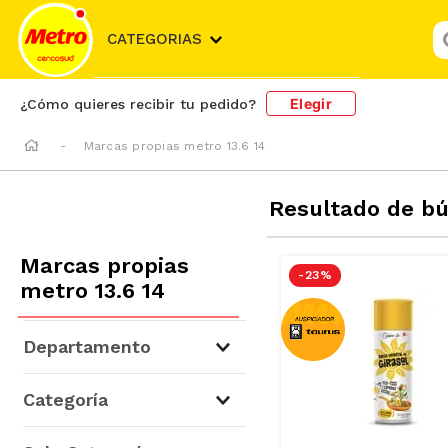
¿
CATEGORIAS
Elegir
¿Cómo quieres recibir tu pedido?
Marcas propias metro 13.6 14
Resultado de b
Marcas propias
-
23 %
metro 13.6 14
Departamento
Abarrotes
(
32
)
Categoría
Lácteos
(
3
)
Desayuno
(
3
)
Alimentos en Conserva
(
9
)