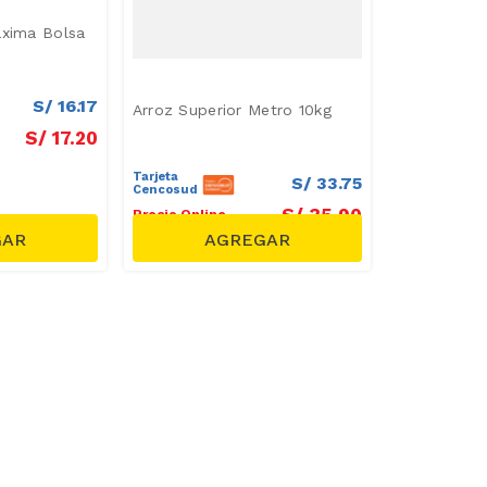
axima Bolsa
S/
16
.
17
Arroz Superior Metro 10kg
S/
17
.
20
Tarjeta
S/
33
.
75
Cencosud
S/
35
.
90
Precio Online
S/
36.90
Precio regular