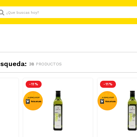
Que buscas hoy?
úsqueda:
38
PRODUCTOS
-
11 %
-
11 %