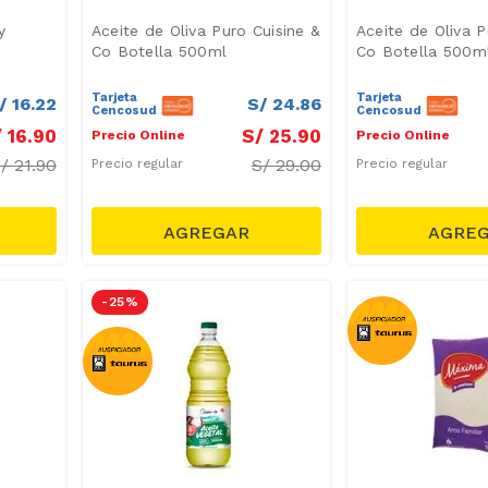
y
Aceite de Oliva Puro Cuisine &
Aceite de Oliva P
Co Botella 500ml
Co Botella 500m
Tarjeta
Tarjeta
/
16
.
22
S/
24
.
86
Cencosud
Cencosud
/
16
.
90
S/
25
.
90
Precio Online
Precio Online
S/
21.90
S/
29.00
Precio regular
Precio regular
-
25 %