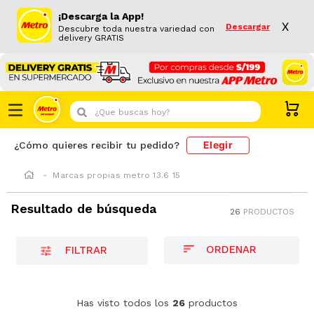
¡Descarga la App!
X
Descargar
Descubre toda nuestra variedad con
delivery GRATIS
¿Que buscas hoy?
Elegir
¿Cómo quieres recibir tu pedido?
Marcas propias metro 13.6 15
Resultado de búsqueda
26
PRODUCTOS
FILTRAR
Leche Evaporada Entera Cuisine & Co