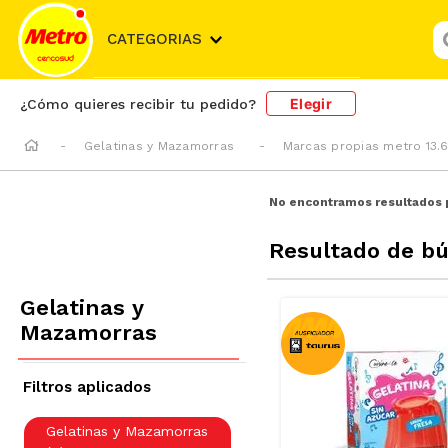
¿
CATEGORIAS
Elegir
¿Cómo quieres recibir tu pedido?
Gelatinas y Mazamorras
Marcas propias metro 13.6
No encontramos resultados 
Resultado de b
Gelatinas y
Mazamorras
Gelatinas y Mazamorras