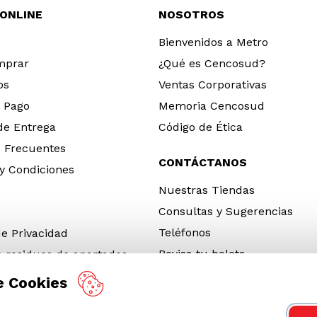
 ONLINE
NOSOTROS
Bienvenidos a Metro
mprar
¿Qué es Cencosud?
os
Ventas Corporativas
 Pago
Memoria Cencosud
 de Entrega
Código de Ética
 Frecuentes
CONTÁCTANOS
y Condiciones
Nuestras Tiendas
Consultas y Sugerencias
Teléfonos
de Privacidad
Revisa tu boleta
e residuos de apartados
 y electrónicos (RAEE)
e Cookies
e Neumáticos Fuera de Uso