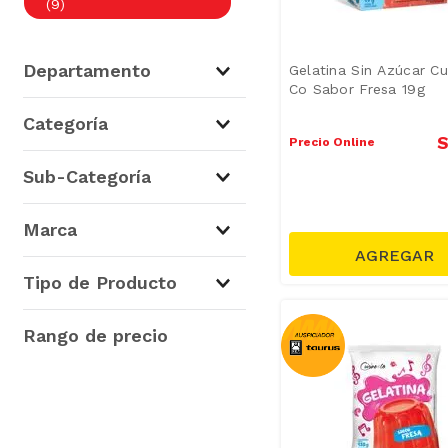
(
9
)
Departamento
Gelatina Sin Azúcar Cu
Co Sabor Fresa 19g
Abarrotes
(
9
)
Categoría
S
Precio Online
Repostería
(
9
)
Sub-Categoría
Gelatinas y Mazamorras
Marca
(
9
)
Cuisine & Co
(
9
)
Mezclas y Premezclas
(
3
)
Tipo de Producto
Leches Condensadas
(
1
)
Gelatinas
(
4
)
S/ 3.00
–
S/ 10.00