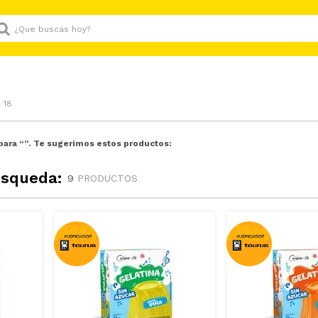
Que buscas hoy?
 18
para “
”. Te sugerimos estos productos:
úsqueda:
9
PRODUCTOS