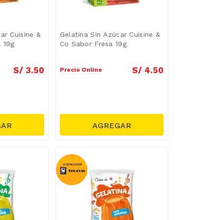
ar Cuisine &
Gelatina Sin Azúcar Cuisine &
 19g
Co Sabor Fresa 19g
S/
3
.
50
S/
4
.
50
Precio Online