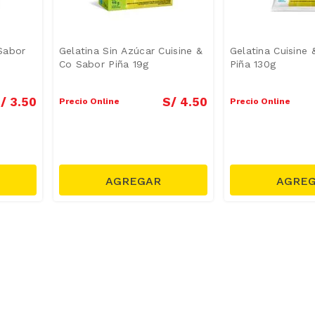
 Sabor
Gelatina Sin Azúcar Cuisine &
Gelatina Cuisine
Co Sabor Piña 19g
Piña 130g
/
3
.
50
S/
4
.
50
Precio Online
Precio Online