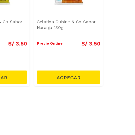
 & Co Sabor
Gelatina Cuisine & Co Sabor
Naranja 130g
S/
3
.
50
S/
3
.
50
Precio Online