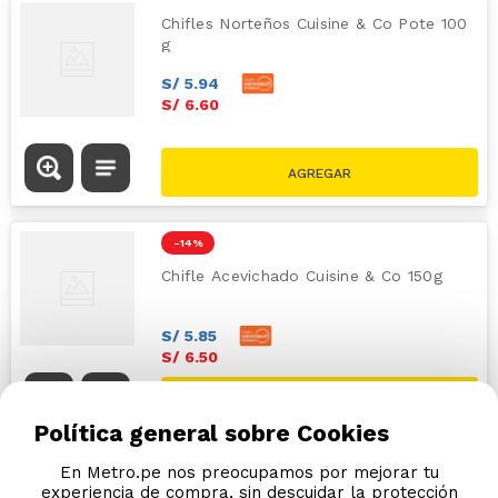
Chifles Norteños Cuisine & Co Pote 100
g
S/
5
.
94
S/
6
.
60
-
14 %
Chifle Acevichado Cuisine & Co 150g
S/
5
.
85
S/
6
.
50
S/
7.60
Política general sobre Cookies
En Metro.pe nos preocupamos por mejorar tu
experiencia de compra, sin descuidar la protección