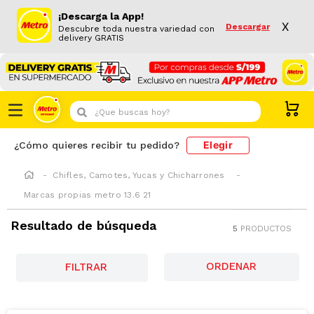
¡Descarga la App!
X
Descargar
Descubre toda nuestra variedad con
delivery GRATIS
¿Que buscas hoy?
Elegir
¿Cómo quieres recibir tu pedido?
Chifles, Camotes, Yucas y Chicharrones
Marcas propias metro 13.6 21
Resultado de búsqueda
5
PRODUCTOS
FILTRAR