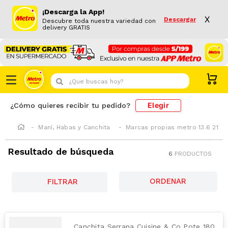
¡Descarga la App!
X
Descargar
Descubre toda nuestra variedad con
delivery GRATIS
¿Que buscas hoy?
Elegir
¿Cómo quieres recibir tu pedido?
Maní, Habas y Canchita
Marcas propias metro 13.6 21
Resultado de búsqueda
6
PRODUCTOS
FILTRAR
Canchita Serrana Cuisine & Co Pote 180