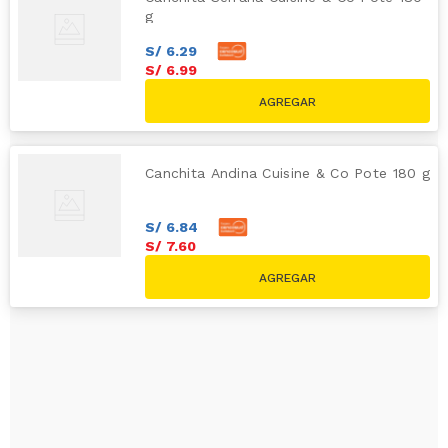
g
S/
6
.
29
S/
6
.
99
Canchita Andina Cuisine & Co Pote 180 g
S/
6
.
84
S/
7
.
60