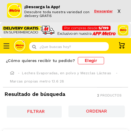
¡Descarga la App!
X
Descargar
Descubre toda nuestra variedad con
delivery GRATIS
¿Que buscas hoy?
Elegir
¿Cómo quieres recibir tu pedido?
Leches Evaporadas, en polvo y Mezclas Lácteas
Marcas propias metro 13.6 28
Resultado de búsqueda
2
PRODUCTOS
FILTRAR