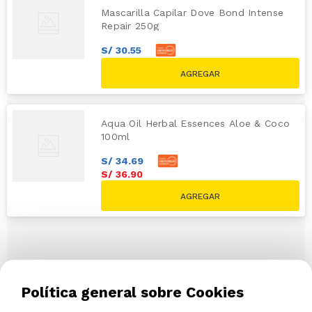
Mascarilla Capilar Dove Bond Intense
Repair 250g
S/
30
.
55
S/
32
.
50
S/
39.90
Aqua Oil Herbal Essences Aloe & Coco
100ml
S/
34
.
69
S/
36
.
90
Política general sobre Cookies