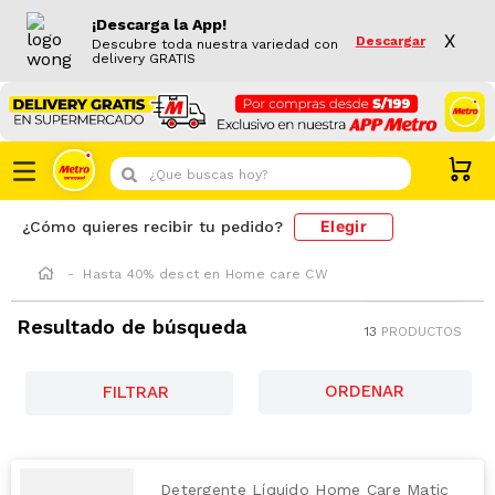
¡Descarga la App!
X
Descargar
Descubre toda nuestra variedad con
delivery GRATIS
¿Que buscas hoy?
Elegir
¿Cómo quieres recibir tu pedido?
Hasta 40% desct en Home care CW
Resultado de búsqueda
13
PRODUCTOS
FILTRAR
Detergente Líquido Home Care Matic