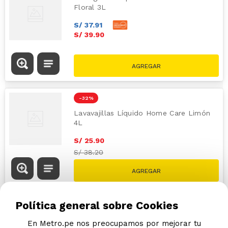
Floral 3L
S/
37
.
91
S/
39
.
90
-
32 %
Lavavajillas Líquido Home Care Limón
4L
S/
25
.
90
S/
38.20
Política general sobre Cookies
En Metro.pe nos preocupamos por mejorar tu