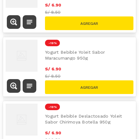
S/
6
.
90
S/
8.50
-
19 %
Yogurt Bebible Yoleit Sabor
Maracumango 950g
S/
6
.
90
S/
8.50
-
19 %
Yogurt Bebible Deslactosado Yoleit
Sabor Chirimoya Botella 950g
S/
6
.
90