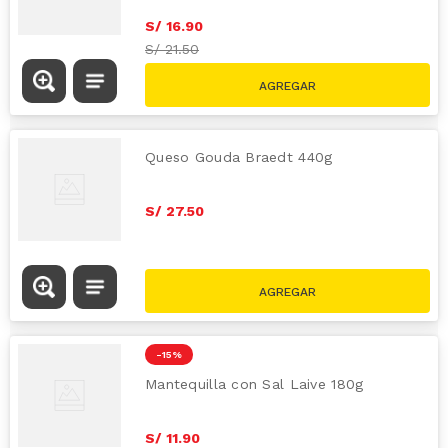
S/
16
.
90
S/
21.50
Queso Gouda Braedt 440g
S/
27
.
50
-
15 %
Mantequilla con Sal Laive 180g
S/
11
.
90