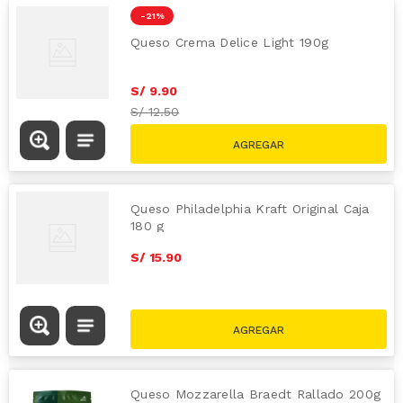
-
21 %
Queso Crema Delice Light 190g
S/
9
.
90
S/
12.50
Queso Philadelphia Kraft Original Caja
180 g
S/
15
.
90
Queso Mozzarella Braedt Rallado 200g