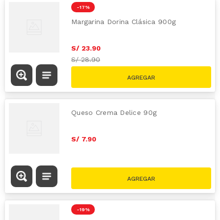
-
17 %
Margarina Dorina Clásica 900g
S/
23
.
90
S/
28.90
Queso Crema Delice 90g
S/
7
.
90
-
19 %