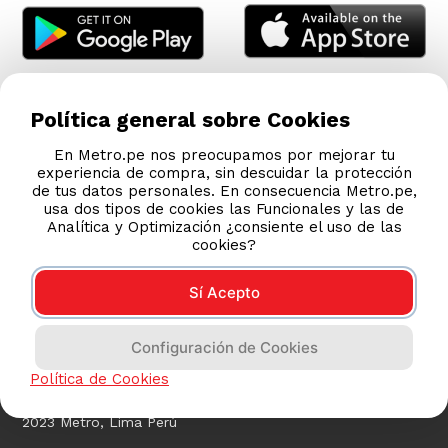
Política general sobre Cookies
En Metro.pe nos preocupamos por mejorar tu
experiencia de compra, sin descuidar la protección
de tus datos personales. En consecuencia Metro.pe,
usa dos tipos de cookies las Funcionales y las de
Analítica y Optimización ¿consiente el uso de las
cookies?
Sí Acepto
COMPRAS 100% SEGURAS
Configuración de Cookies
Esta tienda usa Niubiz para realizar transacciones
electrónicas.
Política de Cookies
2023 Metro, Lima Perú