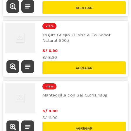
-
17 %
Yogurt Griego Cuisine & Co Sabor
Natural 500g
S/
6
.
90
S/
8.30
-
18 %
Mantequilla con Sal Gloria 180g
S/
9
.
80
S/
11.90