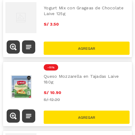
Yogurt Mix con Grageas de Chocolate
Laive 125g
S/
3
.
50
-
11 %
Queso Mozzarella en Tajadas Laive
180g
S/
10
.
90
S/
12.20