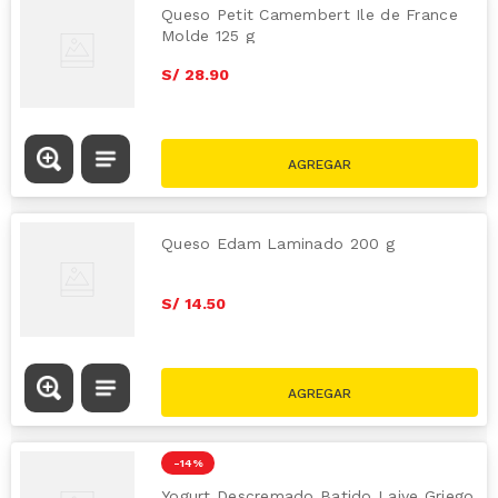
Queso Petit Camembert Ile de France
Molde 125 g
S/
28
.
90
Queso Edam Laminado 200 g
S/
14
.
50
-
14 %
Yogurt Descremado Batido Laive Griego