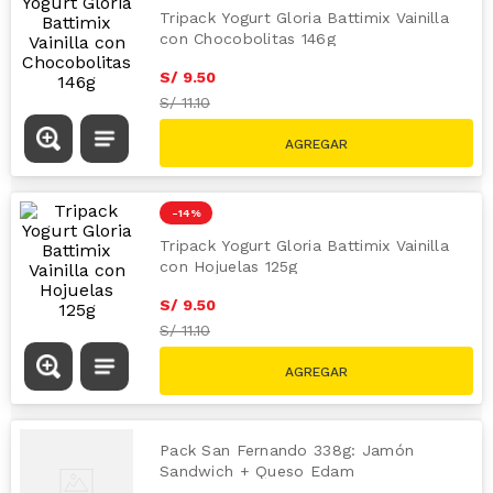
Tripack Yogurt Gloria Battimix Vainilla
con Chocobolitas 146g
S/
9
.
50
S/
11.10
-
14 %
Tripack Yogurt Gloria Battimix Vainilla
con Hojuelas 125g
S/
9
.
50
S/
11.10
Pack San Fernando 338g: Jamón
Sandwich + Queso Edam