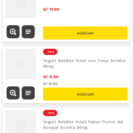
S/
11
.
90
-
19 %
Yogurt Bebible Yoleit con Fresa Botella
950g
S/
6
.
90
S/
8.50
-
19 %
Yogurt Bebible Yoleit Sabor Frutos del
Bosque Botella 950g