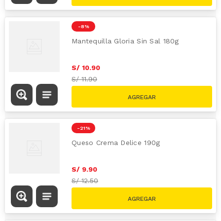
-
8 %
Mantequilla Gloria Sin Sal 180g
S/
10
.
90
S/
11.90
-
21 %
Queso Crema Delice 190g
S/
9
.
90
S/
12.50