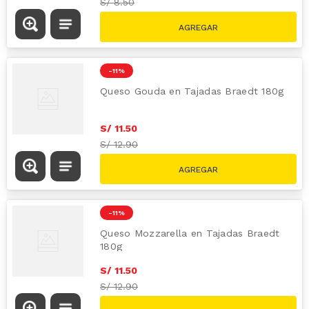
S/
8.50
-
11 %
Queso Gouda en Tajadas Braedt 180g
S/
11
.
50
S/
12.90
-
11 %
Queso Mozzarella en Tajadas Braedt
180g
S/
11
.
50
S/
12.90