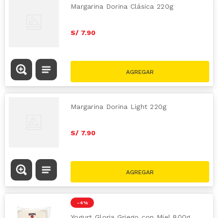
Margarina Dorina Clásica 220g
S/
7
.
90
Margarina Dorina Light 220g
S/
7
.
90
-
4 %
Yogurt Gloria Griego con Miel 800g