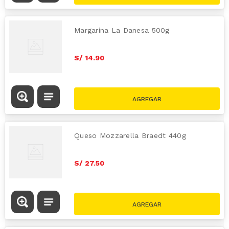
Margarina La Danesa 500g
S/
14
.
90
Queso Mozzarella Braedt 440g
S/
27
.
50