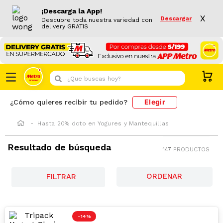
¡Descarga la App!
X
Descargar
Descubre toda nuestra variedad con
delivery GRATIS
¿Que buscas hoy?
Elegir
¿Cómo quieres recibir tu pedido?
Hasta 20% dcto en Yogures y Mantequillas
Resultado de búsqueda
147
PRODUCTOS
FILTRAR
-
14 %