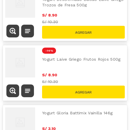
Trozos de Fresa 500g
S/
8
.
90
S/
10.30
-
14 %
Yogurt Laive Griego Frutos Rojos 500g
S/
8
.
90
S/
10.30
Yogurt Gloria Battimix Vainilla 146g
S/
3
.
10