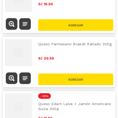
S/
15
.
50
Queso Parmesano Braedt Rallado 200g
S/
20
.
50
-
28 %
Queso Edam Laive + Jamón Americano
Suiza 300g
S/
11
.
50