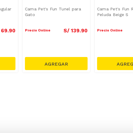
ngular
Cama Pet's Fun Tunel para
Cama Pet's Fun 
Gato
Peluda Beige S
69
.
90
S/
139
.
90
Precio Online
Precio Online