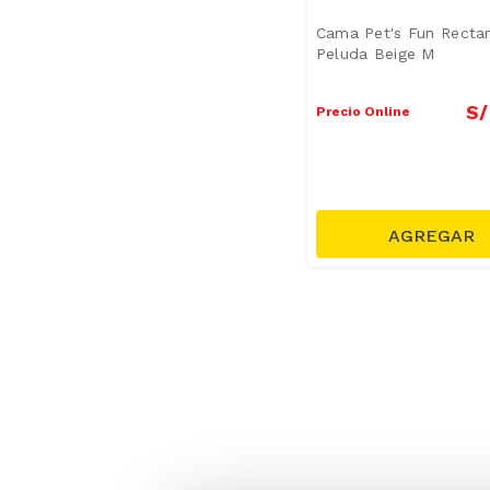
Utensilios de Cocina
(
1
)
Cama Pet's Fun Recta
Mostrar 5 más
Peluda Beige M
S/
Precio Online