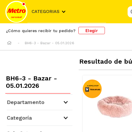
¿
CATEGORIAS
Elegir
¿Cómo quieres recibir tu pedido?
BH6-3 - Bazar - 05.01.2026
Resultado de b
BH6-3 - Bazar -
05.01.2026
Departamento
Mascotas
(
182
)
Categoría
Para Perros
(
160
)