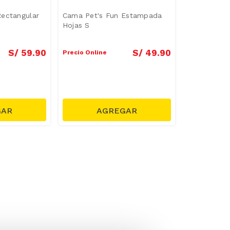
Rectangular
Cama Pet's Fun Estampada
Hojas S
S/
59
.
90
S/
49
.
90
Precio Online