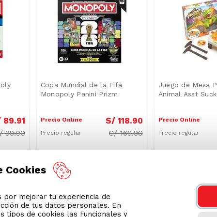
oly
Copa Mundial de la Fifa
Juego de Mesa P
Monopoly Panini Prizm
Animal Asst Suc
/
89
.
91
S/
118
.
90
Precio Online
Precio Online
/
99.90
S/
169.90
Precio regular
Precio regular
-
33 %
-
25 %
e Cookies
por mejorar tu experiencia de
ección de tus datos personales. En
s tipos de cookies las Funcionales y