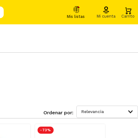
Relevancia
-
73 %