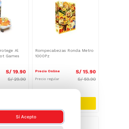
rotege Al
Rompecabezas Ronda Metro
kot Games
1000Pz
S/
19
.
90
S/
15
.
90
Precio Online
S/
29.90
S/
59.90
Precio regular
-
28 %
Sí Acepto