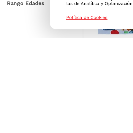
las de Analítica y Optimizació
Juego de Mesa Hasbr
Gaming ¿Adivina Quié
Política de Cookies
S
Precio Online
S
Precio regular