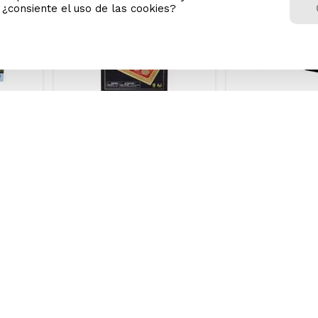
n ¿consiente el uso de las cookies?
o
Juego de Mesa Ludo Suckot
Uno Cartas No M
n?
Games
/
64
.
71
S/
19
.
90
Precio Online
Precio Online
/
89.90
S/
29.90
Precio regular
Precio regular