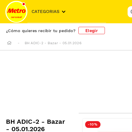
¿
CATEGORIAS
Elegir
¿Cómo quieres recibir tu pedido?
BH ADIC-2 - Bazar - 05.01.2026
Resultado de b
BH ADIC-2 - Bazar
-
10 %
- 05.01.2026
Departamento
La Juguetería
(
223
)
Categoría
Juegos de Interior
(
223
)