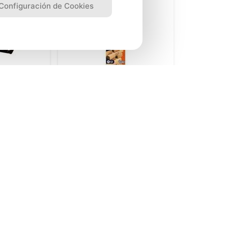
Configuración de Cookies
ercy
Juego de Mesa Hasbro
Games Jenga
S/
22
.
41
S/
50
.
31
Precio Online
S/
29.90
S/
69.90
Precio regular