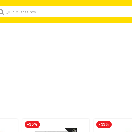
Que buscas hoy?
úsqueda:
223
PRODUCTOS
-
30 %
-
33 %