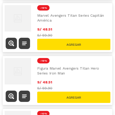
-
19 %
Marvel Avengers Titan Series Capitán
América
S/
48
.
51
S/
59.90
-
19 %
Figura Marvel Avengers Titan Hero
Series Iron Man
S/
48
.
51
S/
59.90
-
10 %