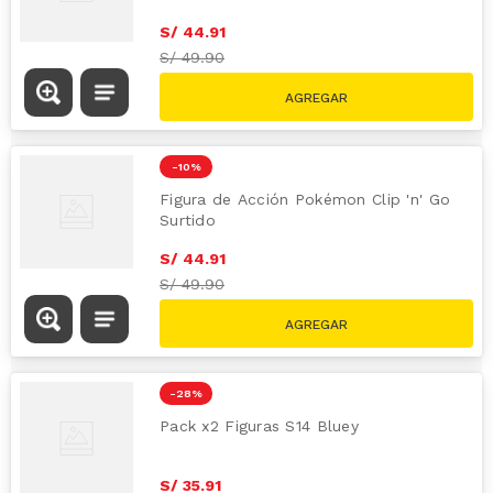
S/
44
.
91
S/
49.90
-
10 %
Figura de Acción Pokémon Clip 'n' Go
Surtido
S/
44
.
91
S/
49.90
-
28 %
Pack x2 Figuras S14 Bluey
S/
35
.
91