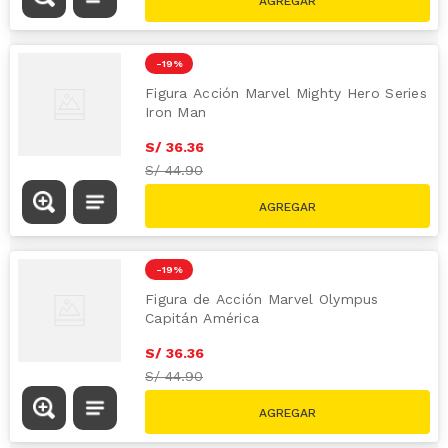
-
19 %
Figura Acción Marvel Mighty Hero Series
Iron Man
S/
36
.
36
S/
44.90
-
19 %
Figura de Acción Marvel Olympus
Capitán América
S/
36
.
36
S/
44.90