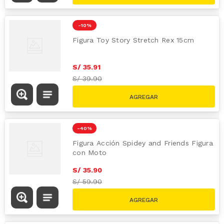
-
10 %
Figura Toy Story Stretch Rex 15cm
S/
35
.
91
S/
39.90
-
40 %
Figura Acción Spidey and Friends Figura
con Moto
S/
35
.
90
S/
59.90