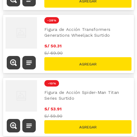
-
28 %
Figura de Acción Transformers
Generations Wheeljack Surtido
S/
50
.
31
S/
69.90
-
10 %
Figura de Acción Spider-Man Titan
Series Surtido
S/
53
.
91
S/
59.90