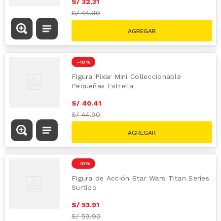
S/
32
.
31
S/
44.90
-
10 %
Figura Pixar Mini Colleccionable
Pequeñas Estrella
S/
40
.
41
S/
44.90
-
10 %
Figura de Acción Star Wars Titan Series
Surtido
S/
53
.
91
S/
59.90