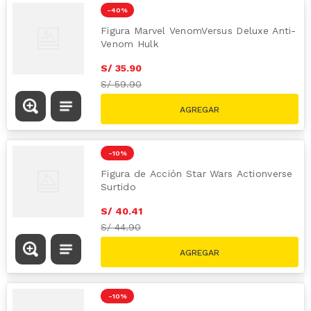
-
40 %
Figura Marvel VenomVersus Deluxe Anti-
Venom Hulk
S/
35
.
90
S/
59.90
-
10 %
Figura de Acción Star Wars Actionverse
Surtido
S/
40
.
41
S/
44.90
-
10 %