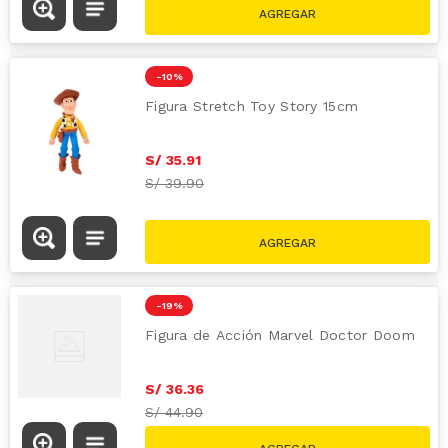
-
10 %
Figura Stretch Toy Story 15cm
S/
35
.
91
S/
39.90
-
19 %
Figura de Acción Marvel Doctor Doom
S/
36
.
36
S/
44.90