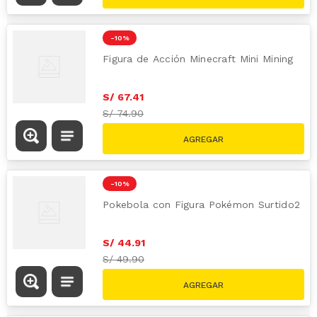
-
10 %
Figura de Acción Minecraft Mini Mining
S/
67
.
41
S/
74.90
-
10 %
Pokebola con Figura Pokémon Surtido2
S/
44
.
91
S/
49.90