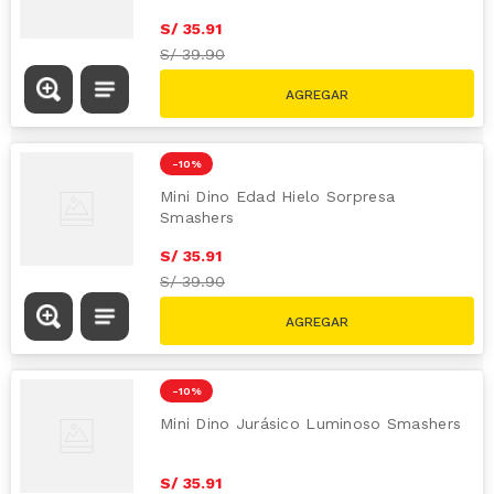
S/
35
.
91
S/
39.90
-
10 %
Mini Dino Edad Hielo Sorpresa
Smashers
S/
35
.
91
S/
39.90
-
10 %
Mini Dino Jurásico Luminoso Smashers
S/
35
.
91