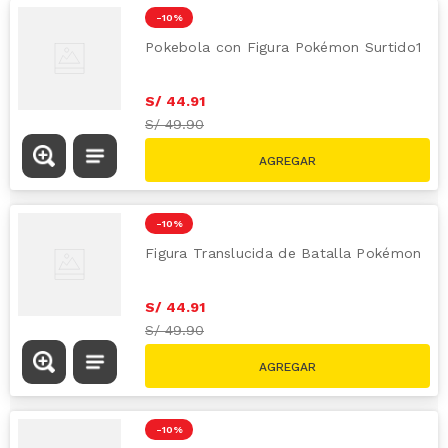
-
10 %
Pokebola con Figura Pokémon Surtido1
S/
44
.
91
S/
49.90
-
10 %
Figura Translucida de Batalla Pokémon
S/
44
.
91
S/
49.90
-
10 %