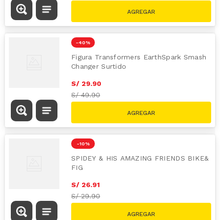
-
40 %
Figura Transformers EarthSpark Smash
Changer Surtido
S/
29
.
90
S/
49.90
-
10 %
SPIDEY & HIS AMAZING FRIENDS BIKE&
FIG
S/
26
.
91
S/
29.90