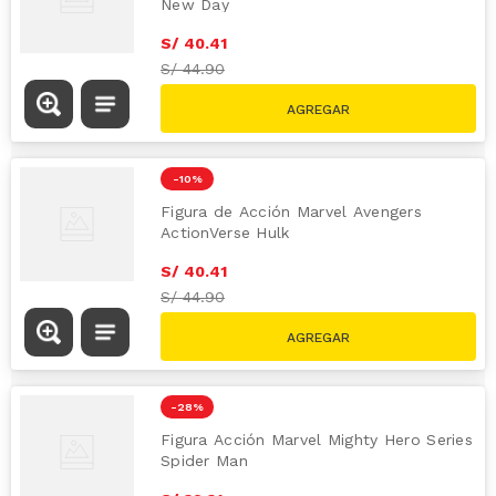
New Day
S/
40
.
41
S/
44.90
-
10 %
Figura de Acción Marvel Avengers
ActionVerse Hulk
S/
40
.
41
S/
44.90
-
28 %
Figura Acción Marvel Mighty Hero Series
Spider Man