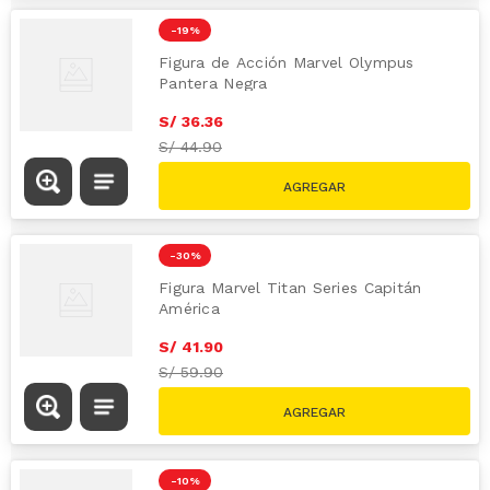
-
19 %
Figura de Acción Marvel Olympus
Pantera Negra
S/
36
.
36
S/
44.90
-
30 %
Figura Marvel Titan Series Capitán
América
S/
41
.
90
S/
59.90
-
10 %