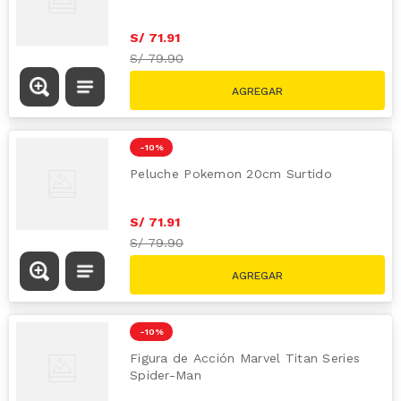
S/
71
.
91
S/
79.90
-
10 %
Peluche Pokemon 20cm Surtido
S/
71
.
91
S/
79.90
-
10 %
Figura de Acción Marvel Titan Series
Spider-Man