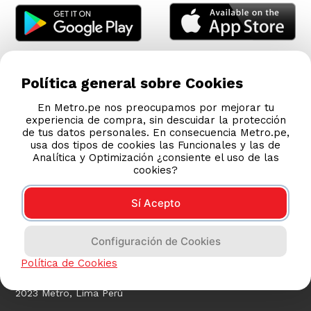
Política general sobre Cookies
En Metro.pe nos preocupamos por mejorar tu
experiencia de compra, sin descuidar la protección
de tus datos personales. En consecuencia Metro.pe,
usa dos tipos de cookies las Funcionales y las de
Analítica y Optimización ¿consiente el uso de las
cookies?
Sí Acepto
COMPRAS 100% SEGURAS
Configuración de Cookies
Esta tienda usa Niubiz para realizar transacciones
electrónicas.
Política de Cookies
2023 Metro, Lima Perú