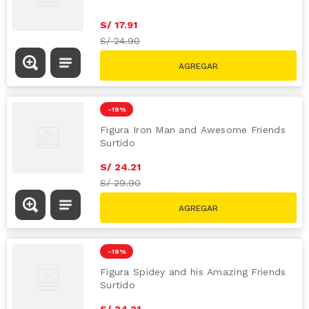
S/
17
.
91
S/
24.90
-
19 %
Figura Iron Man and Awesome Friends
Surtido
S/
24
.
21
S/
29.90
-
19 %
Figura Spidey and his Amazing Friends
Surtido
S/
24
.
21