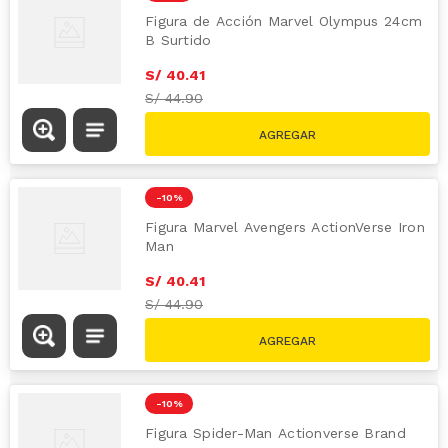
Figura de Acción Marvel Olympus 24cm
B Surtido
S/
40
.
41
S/
44.90
-
10 %
Figura Marvel Avengers ActionVerse Iron
Man
S/
40
.
41
S/
44.90
-
10 %
Figura Spider-Man Actionverse Brand