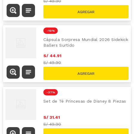
S/
49.90
-
10 %
Cápsula Sorpresa Mundial 2026 Sidekick
Ballers Surtido
S/
44
.
91
S/
49.90
-
37 %
Set de Té Princesas de Disney 8 Piezas
S/
31
.
41
S/
49.90