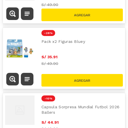
S/
49.90
-
28 %
Pack x2 Figuras Bluey
S/
35
.
91
S/
49.90
-
10 %
Capsula Sorpresa Mundial Futbol 2026
Ballers
S/
44
.
91