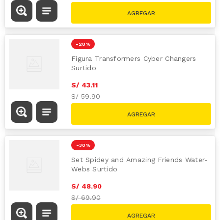
-
28 %
Figura Transformers Cyber Changers
Surtido
S/
43
.
11
S/
59.90
-
30 %
Set Spidey and Amazing Friends Water-
Webs Surtido
S/
48
.
90
S/
69.90