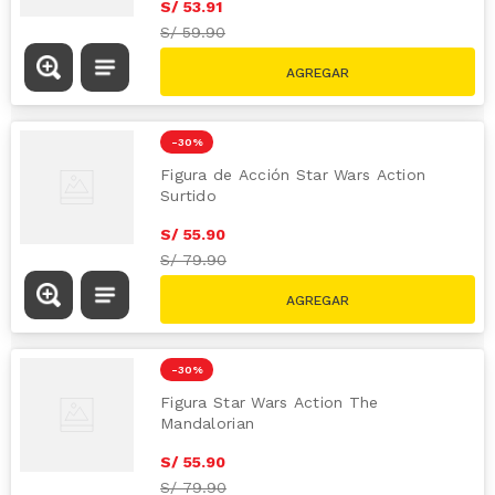
S/
53
.
91
S/
59.90
-
30 %
Figura de Acción Star Wars Action
Surtido
S/
55
.
90
S/
79.90
-
30 %
Figura Star Wars Action The
Mandalorian
S/
55
.
90
S/
79.90