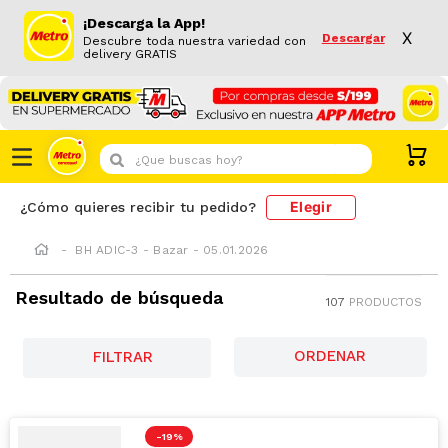
¡Descarga la App!
X
Descargar
Descubre toda nuestra variedad con
delivery GRATIS
¿Que buscas hoy?
Elegir
¿Cómo quieres recibir tu pedido?
BH ADIC-3 - Bazar - 05.01.2026
Resultado de búsqueda
107
PRODUCTOS
FILTRAR
-
19 %