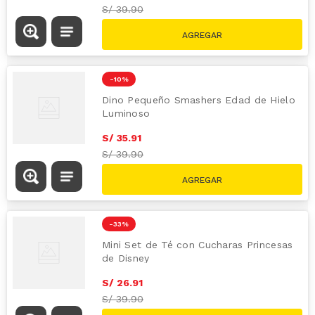
S/
39.90
-
10 %
Dino Pequeño Smashers Edad de Hielo
Luminoso
S/
35
.
91
S/
39.90
-
33 %
Mini Set de Té con Cucharas Princesas
de Disney
S/
26
.
91
S/
39.90