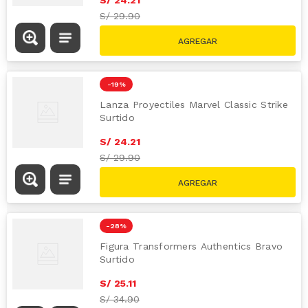
S/
29.90
-
19 %
Lanza Proyectiles Marvel Classic Strike
Surtido
S/
24
.
21
S/
29.90
-
28 %
Figura Transformers Authentics Bravo
Surtido
S/
25
.
11
S/
34.90