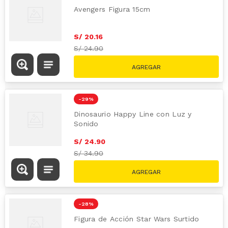
Avengers Figura 15cm
S/
20
.
16
S/
24.90
-
29 %
Dinosaurio Happy Line con Luz y
Sonido
S/
24
.
90
S/
34.90
-
28 %
Figura de Acción Star Wars Surtido