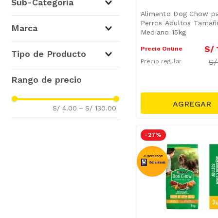
Sub-Categoría
Alimento Dog Chow p
Alimento Seco para Perros
Perros Adultos Tamañ
Marca
Mediano 15kg
(
22
)
Alimento Húmedo para
Dog Chow
(
36
)
S/
Precio Online
Tipo de Producto
Perros
(
12
)
S
Precio regular
Snacks para Perros
(
2
)
Alimento Seco
(
25
)
Alimento Húmedo
(
9
)
Galletas y Snack
(
2
)
S/ 4.00
–
S/ 130.00
-
27 %