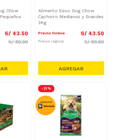
Dog Chow
Alimento Seco Dog Chow
 Pequeños
Cachorro Medianos y Grandes
3Kg
S/
43
.
50
S/
43
.
50
Precio Online
S/
59.90
S/
59.50
Precio regular
-
21 %