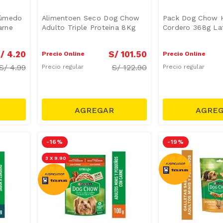
Húmedo
Alimentoen Seco Dog Chow
Pack Dog Chow H
arne
Adulto Triple Proteina 8Kg
Cordero 368g La
/
4
.
20
S/
101
.
50
Precio Online
Precio Online
S/
4.99
S/
122.90
Precio regular
Precio regular
-
16 %
-
19 %
3 X 9.90