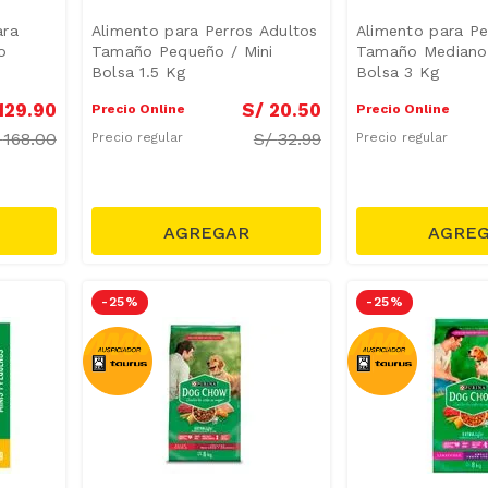
ara
Alimento para Perros Adultos
Alimento para Pe
o
Tamaño Pequeño / Mini
Tamaño Mediano
Bolsa 1.5 Kg
Bolsa 3 Kg
129
.
90
S/
20
.
50
Precio Online
Precio Online
/
168.00
S/
32.99
Precio regular
Precio regular
-
25 %
-
25 %