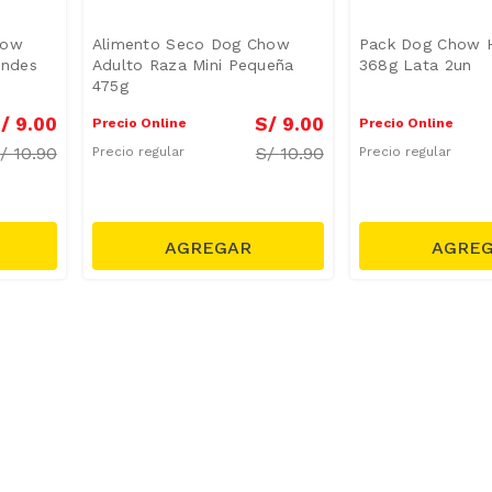
how
Alimento Seco Dog Chow
Pack Dog Chow H
andes
Adulto Raza Mini Pequeña
368g Lata 2un
475g
/
9
.
00
S/
9
.
00
Precio Online
Precio Online
S/
10.90
S/
10.90
Precio regular
Precio regular