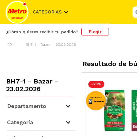
¿
CATEGORIAS
Elegir
¿Cómo quieres recibir tu pedido?
BH7-1 - Bazar - 23.02.2026
Resultado de b
BH7-1 - Bazar -
-
23 %
23.02.2026
Departamento
Mascotas
(
36
)
Categoría
Para Perros
(
36
)