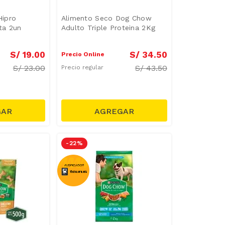
ipro
Alimento Seco Dog Chow
ta 2un
Adulto Triple Proteina 2Kg
S/
19
.
00
S/
34
.
50
Precio Online
S/
23.00
S/
43.50
Precio regular
-
22 %