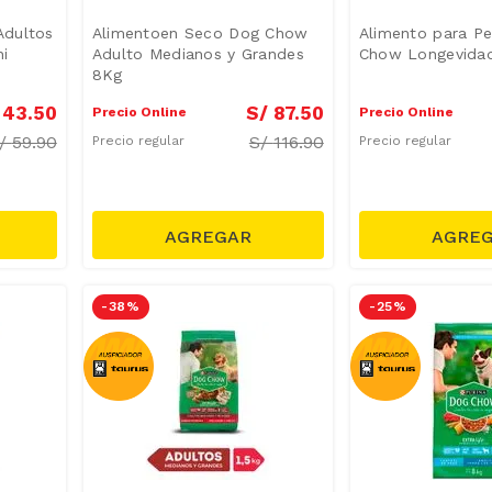
Adultos
Alimentoen Seco Dog Chow
Alimento para Pe
i
Adulto Medianos y Grandes
Chow Longevida
8Kg
43
.
50
S/
87
.
50
Precio Online
Precio Online
/
59.90
S/
116.90
Precio regular
Precio regular
-
38 %
-
25 %