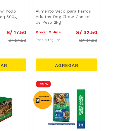
ow Pollo
Alimento Seco para Perros
Peq 500g
Adultos Dog Chow Control
de Peso 2kg
S/
17
.
50
S/
32
.
50
Precio Online
S/
21.50
S/
41.90
Precio regular
-
29 %