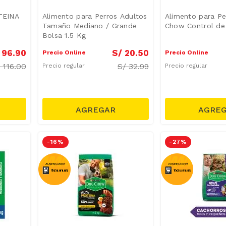
TEINA
Alimento para Perros Adultos
Alimento para Pe
Tamaño Mediano / Grande
Chow Control de
Bolsa 1.5 Kg
96
.
90
S/
20
.
50
Precio Online
Precio Online
/
116.00
S/
32.99
Precio regular
Precio regular
-
16 %
-
27 %