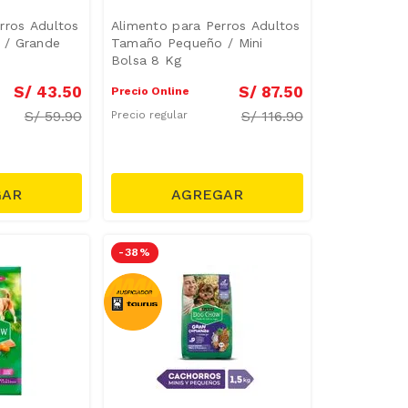
rros Adultos
Alimento para Perros Adultos
 / Grande
Tamaño Pequeño / Mini
Bolsa 8 Kg
S/
43
.
50
S/
87
.
50
Precio Online
S/
59.90
S/
116.90
Precio regular
-
38 %