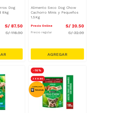
rros Dog
Alimento Seco Dog Chow
d 8kg
Cachorro Minis y Pequeños
1.5Kg
S/
87
.
50
S/
20
.
50
Precio Online
S/
116.90
S/
32.99
Precio regular
-
16 %
3 X 9.90