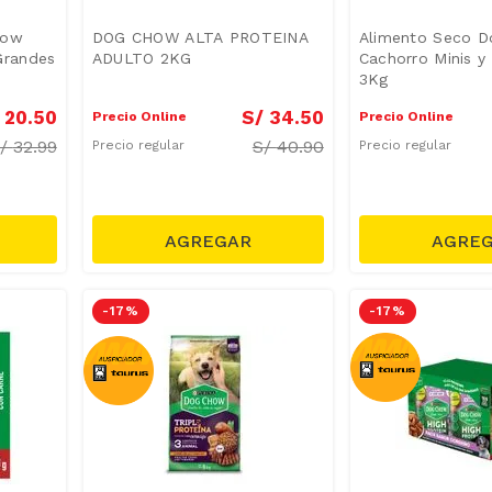
how
DOG CHOW ALTA PROTEINA
Alimento Seco 
Grandes
ADULTO 2KG
Cachorro Minis y
3Kg
20
.
50
S/
34
.
50
Precio Online
Precio Online
S/
32.99
S/
40.90
Precio regular
Precio regular
-
17 %
-
17 %