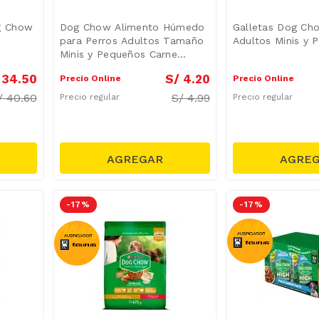
g Chow
Dog Chow Alimento Húmedo
Galletas Dog Ch
para Perros Adultos Tamaño
Adultos Minis y 
Minis y Pequeños Carne
Doypack 100 g
34
.
50
S/
4
.
20
Precio Online
Precio Online
/
40.60
S/
4.99
Precio regular
Precio regular
-
17 %
-
17 %