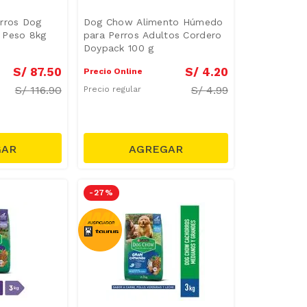
rros Dog
Dog Chow Alimento Húmedo
 Peso 8kg
para Perros Adultos Cordero
Doypack 100 g
S/
87
.
50
S/
4
.
20
Precio Online
S/
116.90
S/
4.99
Precio regular
-
27 %