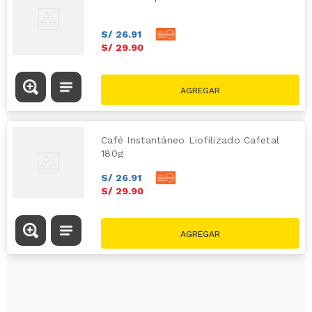
S/
26
.
91
S/
29
.
90
Café Instantáneo Liofilizado Cafetal
180g
S/
26
.
91
S/
29
.
90