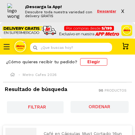
¡Descarga la App!
X
Descargar
Descubre toda nuestra variedad con
delivery GRATIS
¿Que buscas hoy?
Elegir
¿Cómo quieres recibir tu pedido?
Metro Cafes 2026
Resultado de búsqueda
98
PRODUCTOS
FILTRAR
Café en Cápsulas Must Cortado 16un