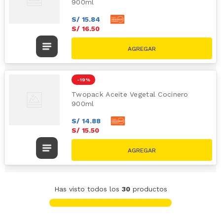
900ml
S/
15
.
84
S/
16
.
50
S/
20.00
-
19 %
Twopack Aceite Vegetal Cocinero
900ml
S/
14
.
88
S/
15
.
50
S/
19.20
Has visto todos los
30
productos