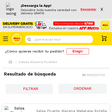
¡Descarga la App!
X
Descargar
Descubre toda nuestra variedad con
delivery GRATIS
¿Que buscas hoy?
Elegir
¿Cómo quieres recibir tu pedido?
Salsas Alacena Picantes
Resultado de búsqueda
30
PRODUCTOS
FILTRAR
Salsa Picante Alacena Wakataya Botella