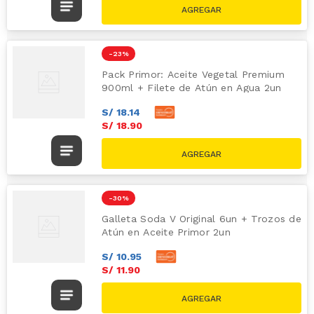
-
23 %
Pack Primor: Aceite Vegetal Premium
900ml + Filete de Atún en Agua 2un
S/
18
.
14
S/
18
.
90
S/
24.40
-
30 %
Galleta Soda V Original 6un + Trozos de
Atún en Aceite Primor 2un
S/
10
.
95
S/
11
.
90
S/
16.90