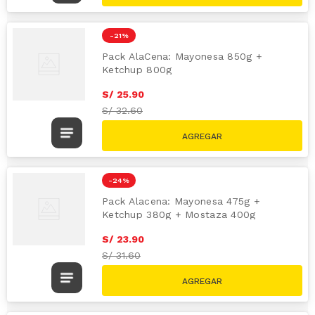
-
21 %
Pack AlaCena: Mayonesa 850g +
Ketchup 800g
S/
25
.
90
S/
32.60
-
24 %
Pack Alacena: Mayonesa 475g +
Ketchup 380g + Mostaza 400g
S/
23
.
90
S/
31.60