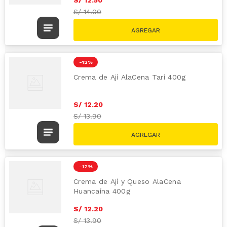
S/
14.00
-
12 %
Crema de Ají AlaCena Tarí 400g
S/
12
.
20
S/
13.90
-
12 %
Crema de Ají y Queso AlaCena
Huancaína 400g
S/
12
.
20
S/
13.90