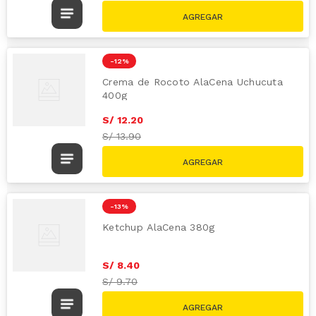
-
12 %
Crema de Rocoto AlaCena Uchucuta
400g
S/
12
.
20
S/
13.90
-
13 %
Ketchup AlaCena 380g
S/
8
.
40
S/
9.70