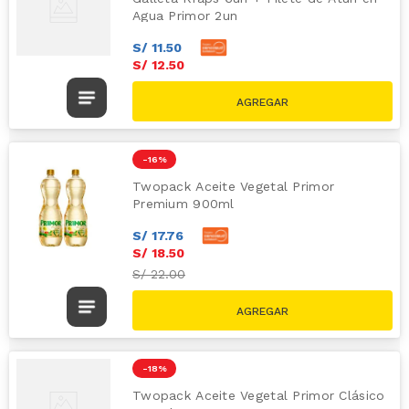
Agua Primor 2un
S/
11
.
50
S/
12
.
50
S/
17.90
-
16 %
Twopack Aceite Vegetal Primor
Premium 900ml
S/
17
.
76
S/
18
.
50
S/
22.00
-
18 %
Twopack Aceite Vegetal Primor Clásico