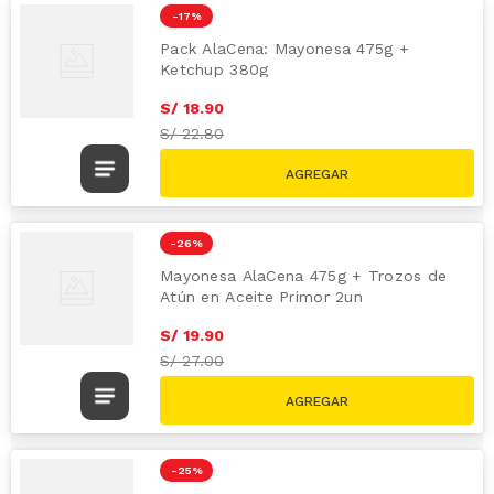
-
17 %
Pack AlaCena: Mayonesa 475g +
Ketchup 380g
S/
18
.
90
S/
22.80
-
26 %
Mayonesa AlaCena 475g + Trozos de
Atún en Aceite Primor 2un
S/
19
.
90
S/
27.00
-
25 %