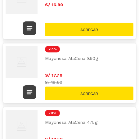
S/
16
.
90
-
10 %
Mayonesa AlaCena 850g
S/
17
.
70
S/
19.60
-
11 %
Mayonesa AlaCena 475g
S/
12
.
50