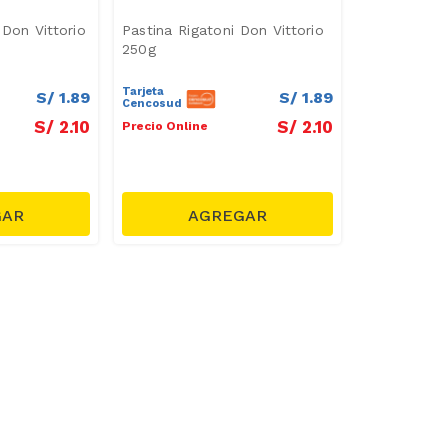
 Don Vittorio
Pastina Rigatoni Don Vittorio
250g
Tarjeta
S/
1
.
89
S/
1
.
89
Cencosud
S/
2
.
10
S/
2
.
10
Precio Online