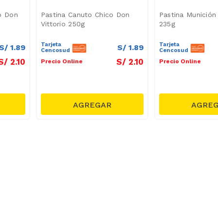
o Don
Pastina Canuto Chico Don
Pastina Munición
Vittorio 250g
235g
Tarjeta
Tarjeta
S/
1
.
89
S/
1
.
89
Cencosud
Cencosud
S/
2
.
10
S/
2
.
10
Precio Online
Precio Online