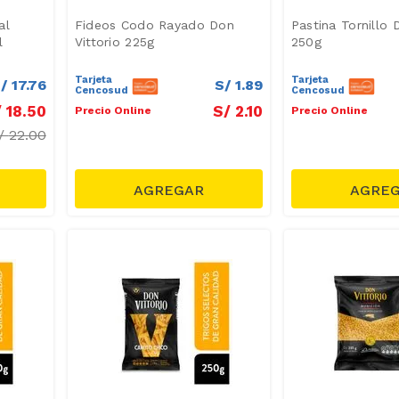
al
Fideos Codo Rayado Don
Pastina Tornillo 
l
Vittorio 225g
250g
Tarjeta
Tarjeta
/
17
.
76
S/
1
.
89
Cencosud
Cencosud
/
18
.
50
S/
2
.
10
Precio Online
Precio Online
/
22.00