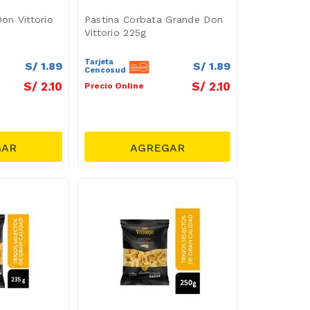
Don Vittorio
Pastina Corbata Grande Don
Vittorio 225g
Tarjeta
S/
1
.
89
S/
1
.
89
Cencosud
S/
2
.
10
S/
2
.
10
Precio Online