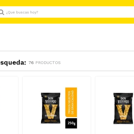
Que buscas hoy?
úsqueda:
76
PRODUCTOS