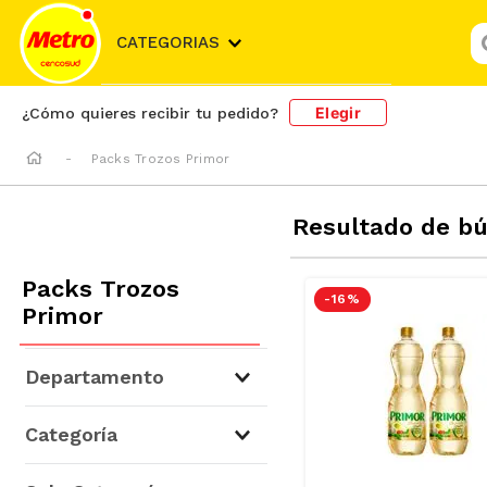
¿
CATEGORIAS
Elegir
¿Cómo quieres recibir tu pedido?
Packs Trozos Primor
Resultado de b
Packs Trozos
-
16 %
Primor
Departamento
Abarrotes
(
76
)
Categoría
Fideos, Pastas y Salsas
(
51
)