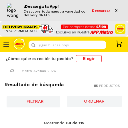
¡Descarga la App!
X
Descargar
Descubre toda nuestra variedad con
delivery GRATIS
¿Que buscas hoy?
Elegir
¿Cómo quieres recibir tu pedido?
Metro Avenas 2026
Resultado de búsqueda
115
PRODUCTOS
FILTRAR
-
21 %