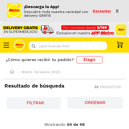
¡Descarga la App!
X
Descargar
Descubre toda nuestra variedad con
delivery GRATIS
¿Que buscas hoy?
Elegir
¿Cómo quieres recibir tu pedido?
Metro Cereales 2026
Resultado de búsqueda
98
PRODUCTOS
FILTRAR
-
13 %