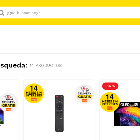
Que buscas hoy?
úsqueda:
14
PRODUCTOS
-
16 %