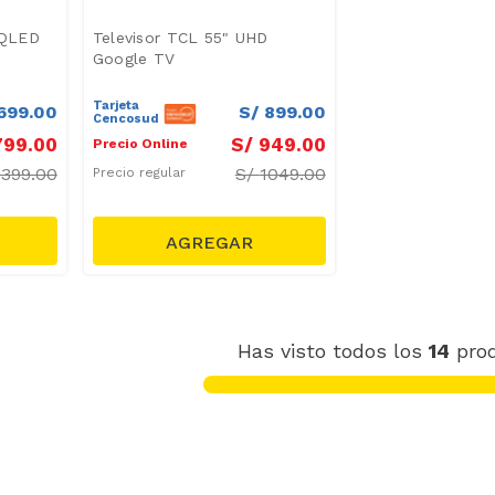
 QLED
Televisor TCL 55" UHD
Google TV
Tarjeta
699
.
00
S/
899
.
00
Cencosud
799
.
00
S/
949
.
00
Precio Online
3399.00
S/
1049.00
Precio regular
Has visto todos los
14
pro