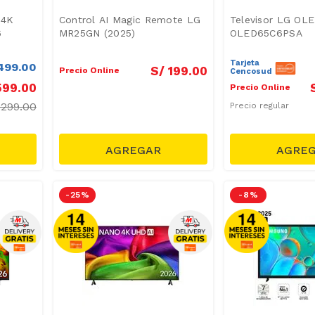
 4K
Control AI Magic Remote LG
Televisor LG OL
6
MR25GN (2025)
OLED65C6PSA
Tarjeta
499
.
00
S/
199
.
00
Precio Online
Cencosud
599
.
00
Precio Online
2299.00
Precio regular
-
25 %
-
8 %