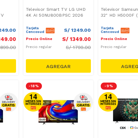
Televisor Smart TV LG UHD
Televisor Samsu
TV
4K AI 50NU800BPSC 2026
32" HD H5000F (
Tarjeta
Tarjeta
249
.
00
S/
1249
.
00
Cencosud
Cencosud
349
.
00
S/
1349
.
00
Precio Online
Precio Online
1899.00
S/
1799.00
Precio regular
Precio regular
-
18 %
-
9 %