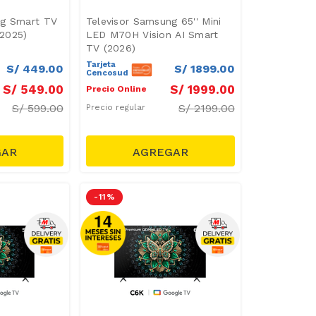
ng Smart TV
Televisor Samsung 65'' Mini
2025)
LED M70H Vision AI Smart
TV (2026)
Tarjeta
S/
449
.
00
S/
1899
.
00
Cencosud
S/
549
.
00
S/
1999
.
00
Precio Online
S/
599.00
S/
2199.00
Precio regular
-
11 %