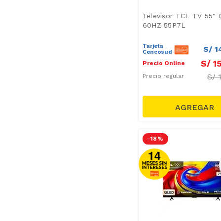
Televisor TCL TV 55"
60HZ 55P7L
Tarjeta
S/
1
Cencosud
S/
1
Precio Online
S/
Precio regular
-
18 %