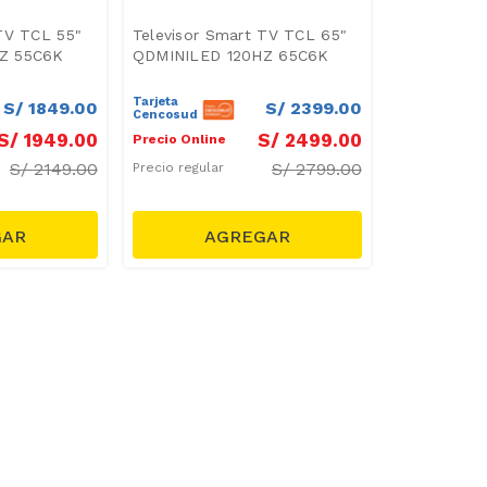
TV TCL 55"
Televisor Smart TV TCL 65"
Z 55C6K
QDMINILED 120HZ 65C6K
Tarjeta
S/
1849
.
00
S/
2399
.
00
Cencosud
S/
1949
.
00
S/
2499
.
00
Precio Online
S/
2149.00
S/
2799.00
Precio regular