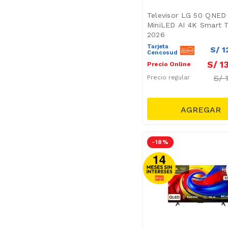
Televisor LG 50 QNED
MiniLED AI 4K Smart 
2026
Tarjeta
S/
1
Cencosud
S/
1
Precio Online
S/
Precio regular
-
18 %