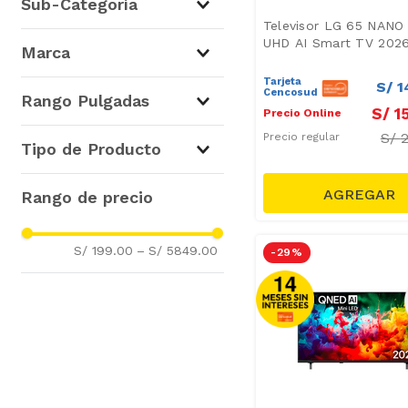
Sub-Categoría
Televisor LG 65 NANO
TV
(
14
)
UHD AI Smart TV 202
Marca
Tarjeta
S/
1
TCL
(
6
)
Cencosud
Rango Pulgadas
S/
1
Precio Online
LG
(
6
)
S/
Samsung
(
2
)
Precio regular
Hasta 43"
(
1
)
Tipo de Producto
50" a 59"
(
5
)
60" a 69"
(
6
)
Smart TV
(
8
)
70" o más
(
1
)
Tipo de Producto
(
1
)
Controles Remoto
(
1
)
S/ 199.00
–
S/ 5849.00
-
29 %