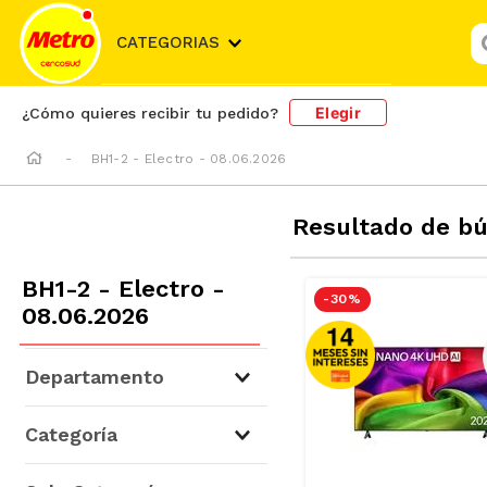
¿
CATEGORIAS
Elegir
¿Cómo quieres recibir tu pedido?
BH1-2 - Electro - 08.06.2026
Resultado de b
BH1-2 - Electro -
-
30 %
08.06.2026
Departamento
Tecnología
(
14
)
Categoría
Televisores
(
14
)