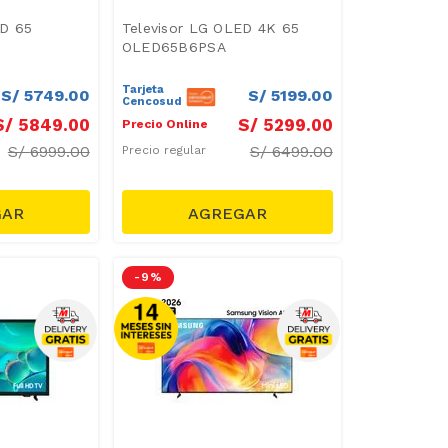
ED 65
Televisor LG OLED 4K 65
OLED65B6PSA
Tarjeta
S/
5749
.
00
S/
5199
.
00
Cencosud
S/
5849
.
00
S/
5299
.
00
Precio Online
S/
6999.00
S/
6499.00
Precio regular
-
9 %