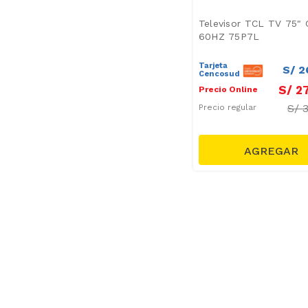
Televisor TCL TV 75"
60HZ 75P7L
Tarjeta
S/
2
Cencosud
S/
2
Precio Online
S/
Precio regular