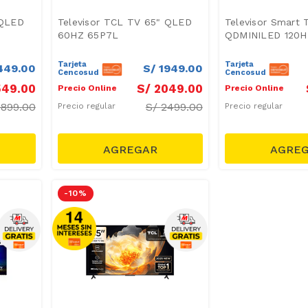
 QLED
Televisor TCL TV 65" QLED
Televisor Smart 
60HZ 65P7L
QDMINILED 120H
Tarjeta
Tarjeta
449
.
00
S/
1949
.
00
Cencosud
Cencosud
549
.
00
S/
2049
.
00
Precio Online
Precio Online
1899.00
S/
2499.00
Precio regular
Precio regular
-
10 %