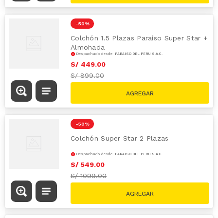
-
50 %
Colchón 1.5 Plazas Paraíso Super Star +
Almohada
Despachado desde
PARAÍSO DEL PERÚ S.A.C.
S/
449
.
00
S/
899.00
-
50 %
Colchón Super Star 2 Plazas
Despachado desde
PARAÍSO DEL PERÚ S.A.C.
S/
549
.
00
S/
1099.00