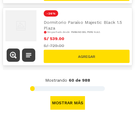
-
26 %
Dormitorio Paraíso Majestic Black 1.5
Plaza
Despachado desde
PARAÍSO DEL PERÚ S.A.C.
S/
539
.
00
S/
729.00
Mostrando
60 de 988
MOSTRAR MÁS