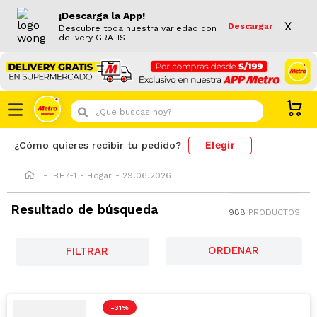
¡Descarga la App!
X
Descargar
Descubre toda nuestra variedad con
delivery GRATIS
¿Que buscas hoy?
Elegir
¿Cómo quieres recibir tu pedido?
BH7-1 - Hogar - 29.06.2026
Resultado de búsqueda
988
PRODUCTOS
FILTRAR
-
31 %