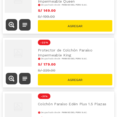
Impermeable Queen
Despachado desde
PARAÍSO DEL PERÚ S.A.C.
S/
149
.
00
S/
199.00
-
22 %
Protector de Colchón Paraíso
Impermeable King
Despachado desde
PARAÍSO DEL PERÚ S.A.C.
S/
179
.
00
S/
229.00
-
31 %
Colchón Paraíso Edén Plus 1.5 Plazas
Despachado desde
PARAÍSO DEL PERÚ S.A.C.