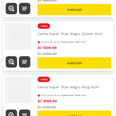
S/
1669.00
-
43 %
Cama Super Star Negro Queen Size
Despachado desde
PARAÍSO DEL PERÚ S.A.C.
S/
1339
.
00
S/
2359.00
-
49 %
Cama Super Star Negro King Size
Despachado desde
PARAÍSO DEL PERÚ S.A.C.
S/
1599
.
00
S/
3129.00