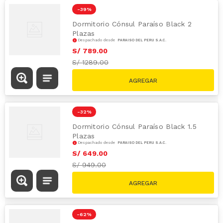
-
39 %
Dormitorio Cónsul Paraíso Black 2
Plazas
Despachado desde
PARAÍSO DEL PERÚ S.A.C.
S/
789
.
00
S/
1289.00
-
32 %
Dormitorio Cónsul Paraíso Black 1.5
Plazas
Despachado desde
PARAÍSO DEL PERÚ S.A.C.
S/
649
.
00
S/
949.00
-
62 %