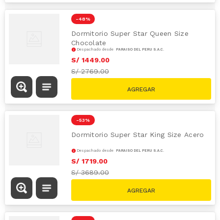
-
48 %
Dormitorio Super Star Queen Size
Chocolate
Despachado desde
PARAÍSO DEL PERÚ S.A.C.
S/
1449
.
00
S/
2769.00
-
53 %
Dormitorio Super Star King Size Acero
Despachado desde
PARAÍSO DEL PERÚ S.A.C.
S/
1719
.
00
S/
3689.00