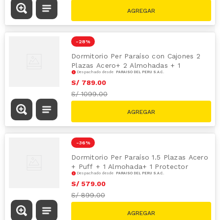
-
28 %
Dormitorio Per Paraíso con Cajones 2
Plazas Acero+ 2 Almohadas + 1
Despachado desde
PARAÍSO DEL PERÚ S.A.C.
Protector
S/
789
.
00
S/
1099.00
-
36 %
Dormitorio Per Paraíso 1.5 Plazas Acero
+ Puff + 1 Almohada+ 1 Protector
Despachado desde
PARAÍSO DEL PERÚ S.A.C.
S/
579
.
00
S/
899.00