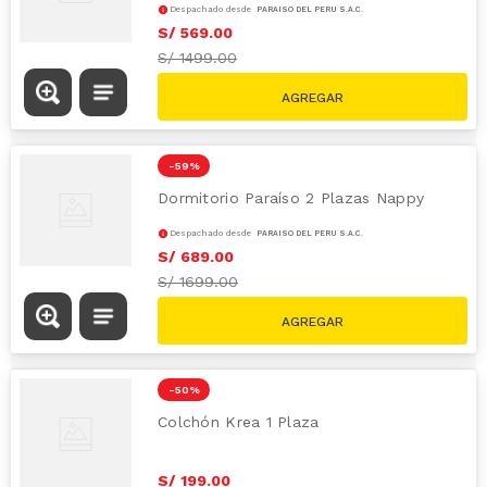
Despachado desde
PARAÍSO DEL PERÚ S.A.C.
S/
569
.
00
S/
1499.00
-
59 %
Dormitorio Paraíso 2 Plazas Nappy
Despachado desde
PARAÍSO DEL PERÚ S.A.C.
S/
689
.
00
S/
1699.00
-
50 %
Colchón Krea 1 Plaza
S/
199
.
00