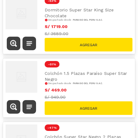
-
53 %
Dormitorio Super Star King Size
Chocolate
Despachado desde
PARAÍSO DEL PERÚ S.A.C.
S/
1719
.
00
S/
3689.00
-
51 %
Colchón 1.5 Plazas Paraíso Super Star
Negro
Despachado desde
PARAÍSO DEL PERÚ S.A.C.
S/
469
.
00
S/
949.90
-
47 %
Colchón Super Star Negro 2 Plazas