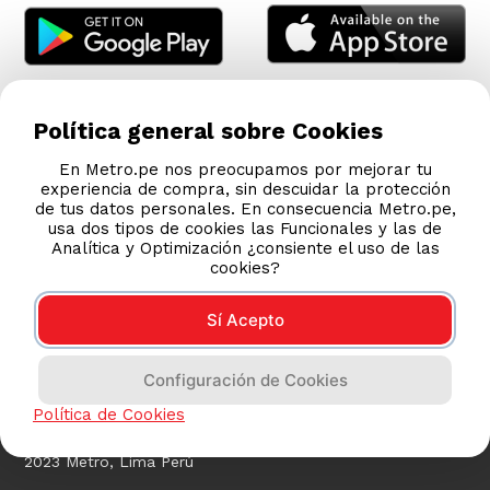
Política general sobre Cookies
En Metro.pe nos preocupamos por mejorar tu
experiencia de compra, sin descuidar la protección
de tus datos personales. En consecuencia Metro.pe,
usa dos tipos de cookies las Funcionales y las de
Analítica y Optimización ¿consiente el uso de las
cookies?
Sí Acepto
COMPRAS 100% SEGURAS
Configuración de Cookies
Esta tienda usa Niubiz para realizar transacciones
electrónicas.
Política de Cookies
2023 Metro, Lima Perú