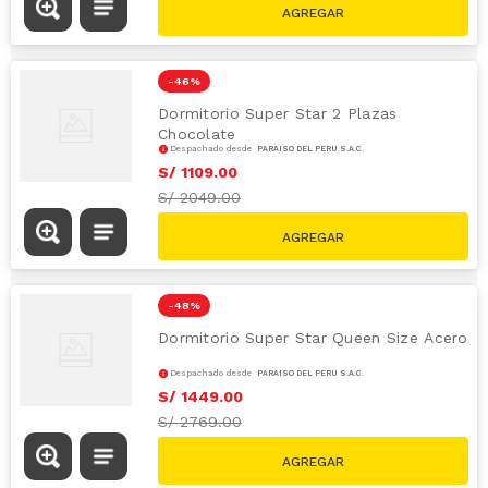
-
46 %
Dormitorio Super Star 2 Plazas
Chocolate
Despachado desde
PARAÍSO DEL PERÚ S.A.C.
S/
1109
.
00
S/
2049.00
-
48 %
Dormitorio Super Star Queen Size Acero
Despachado desde
PARAÍSO DEL PERÚ S.A.C.
S/
1449
.
00
S/
2769.00