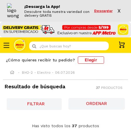
¡Descarga la App!
X
Descargar
Descubre toda nuestra variedad con
delivery GRATIS
¿Que buscas hoy?
Elegir
¿Cómo quieres recibir tu pedido?
BH2-2 - Electro - 06.07.2026
Resultado de búsqueda
37
PRODUCTOS
FILTRAR
-
40 %