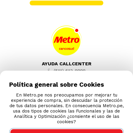
Lavadora Automática 16 Kg Mabe
LMA6120WDGBB0
S/
949
.
00
S/
1589.00
-
22 %
Lavadora Automática Mabe 21K
Diamond Gray Lma1220Wdgbb0
S/
1399
.
00
S/
1789.00
Política general sobre Cookies
En Metro.pe nos preocupamos por mejorar tu
experiencia de compra, sin descuidar la protección
de tus datos personales. En consecuencia Metro.pe,
usa dos tipos de cookies las Funcionales y las de
Analítica y Optimización ¿consiente el uso de las
cookies?