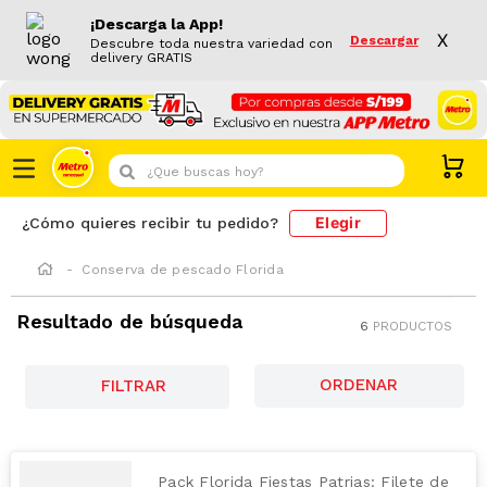
¡Descarga la App!
X
Descargar
Descubre toda nuestra variedad con
delivery GRATIS
¿Que buscas hoy?
Elegir
¿Cómo quieres recibir tu pedido?
Conserva de pescado Florida
Resultado de búsqueda
6
PRODUCTOS
FILTRAR
Pack Florida Fiestas Patrias: Filete de