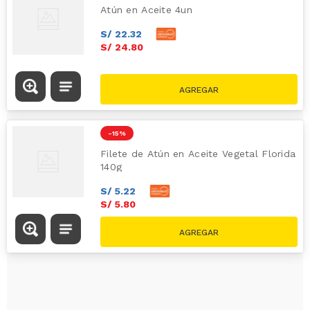
Atún en Aceite 4un
S/
22
.
32
S/
24
.
80
-
15 %
Filete de Atún en Aceite Vegetal Florida
140g
S/
5
.
22
S/
5
.
80
S/
6.80