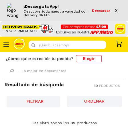
¡Descarga la App!
X
Descargar
Descubre toda nuestra variedad con
delivery GRATIS
¿Que buscas hoy?
Elegir
¿Cómo quieres recibir tu pedido?
Lo mejor en espumantes
Resultado de búsqueda
39
PRODUCTOS
FILTRAR
Sixpack Espumante Ruby Riccadonna