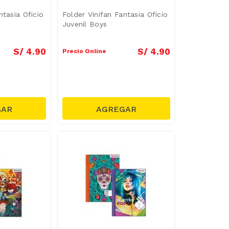
ntasia Oficio
Folder Vinifan Fantasia Oficio
Juvenil Boys
S/
4
.
90
S/
4
.
90
Precio Online