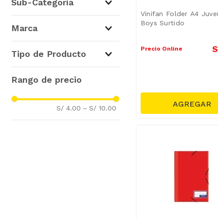
Sub-Categoría
(
87
)
Vinifan Folder A4 Juven
Cuadernos y Folders
(
87
)
Boys Surtido
Marca
Artesco
(
50
)
S
Precio Online
Tipo de Producto
Vinifan
(
37
)
Carpetas con Elástico
(
28
)
Folders
(
18
)
Libretas
(
17
)
S/ 4.00
–
S/ 10.00
Archivadores
(
17
)
Carpetas Acoclips
(
6
)
Útiles Escolares y Oficina
(
1
)