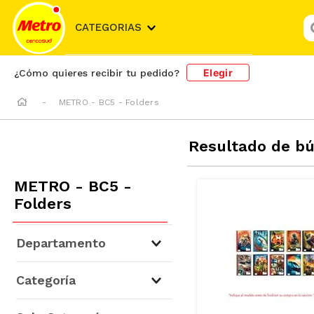
¿
CATEGORIAS
Elegir
¿Cómo quieres recibir tu pedido?
METRO - BC5 - Folders
Resultado de b
METRO - BC5 -
Folders
Departamento
Libros y Librería
(
87
)
Categoría
Útiles Escolares y Oficina