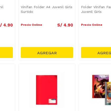
il
Vinifan Folder A4 Juvenil Girls
Folder Vinifan Fa
Surtido
Juvenil Girls
/
4
.
90
S/
4
.
90
Precio Online
Precio Online