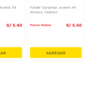
uvenil A4
Folder Duramax Juvenil A4
Artesco Fashion
S/
5
.
40
S/
5
.
40
Precio Online