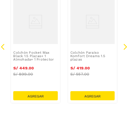
Colchón Pocket Max
Colchón Paraíso
Black 1.5 Plazas+ 1
Komfort Dreams 1.5
Almohada+ 1 Protector
plazas
S/
449
.
00
S/
419
.
00
S/
899.00
S/
557.00