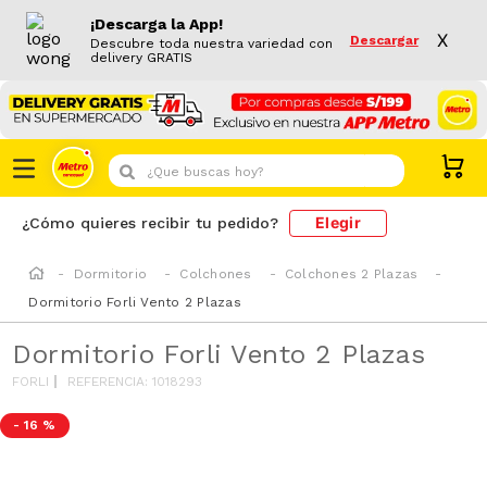
¡Descarga la App!
X
Descargar
Descubre toda nuestra variedad con
delivery GRATIS
¿Que buscas hoy?
Elegir
¿Cómo quieres recibir tu pedido?
Dormitorio
Colchones
Colchones 2 Plazas
Dormitorio Forli Vento 2 Plazas
Dormitorio Forli Vento 2 Plazas
FORLI
REFERENCIA
:
1018293
-
16 %