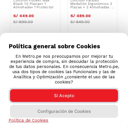
Colchón Pocket Max
Colchón Paraíso
Black 1.5 Plazas+ 1
Medallón Ergonómico 2
Almohada+ 1 Protector
Plazas + 2 Almohadas +
Protector
S/
449
.
00
S/
489
.
00
S/
899.00
S/
849.00
Política general sobre Cookies
En Metro.pe nos preocupamos por mejorar tu
experiencia de compra, sin descuidar la protección
de tus datos personales. En consecuencia Metro.pe,
usa dos tipos de cookies las Funcionales y las de
Analítica y Optimización ¿consiente el uso de las
cookies?
Sí Acepto
Configuración de Cookies
AYUDA CALLCENTER
Política de Cookies
(511) 613-8888