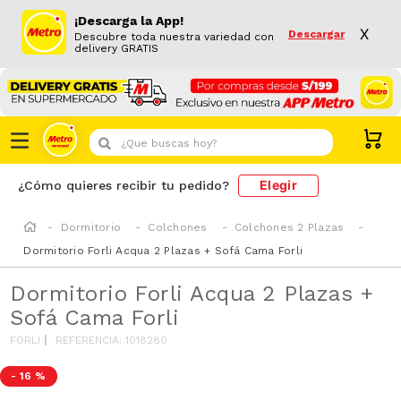
¡Descarga la App!
X
Descargar
Descubre toda nuestra variedad con
delivery GRATIS
¿Que buscas hoy?
Elegir
¿Cómo quieres recibir tu pedido?
Dormitorio
Colchones
Colchones 2 Plazas
Dormitorio Forli Acqua 2 Plazas + Sofá Cama Forli
Dormitorio Forli Acqua 2 Plazas +
Sofá Cama Forli
FORLI
REFERENCIA
:
1018280
-
16 %