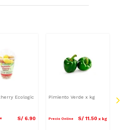
herry Ecologic
Pimiento Verde x kg
Tom
Hidr
Inve
Bols
S/
11
.
50
S/
6
.
90
ne
Preci
x
kg
Precio Online