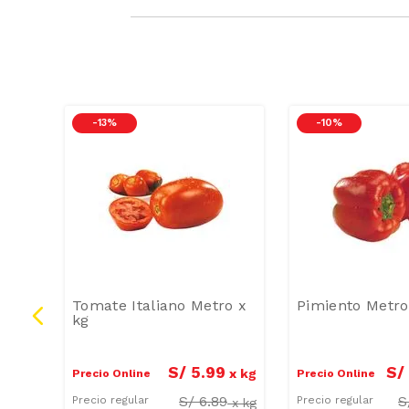
-
13 %
-
10 %
ne &
Tomate Italiano Metro x
Pimiento Metro
kg
S/
5
.
99
S/
5
.
50
x
kg
Precio Online
Precio Online
S/
6.89
S
Precio regular
Precio regular
x
kg