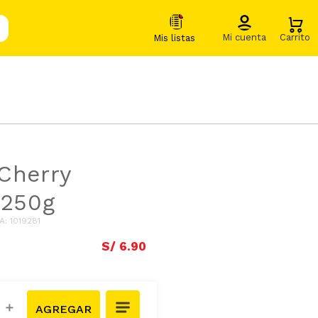
Cherry
 250g
A
:
1019281
S/
6
.
90
＋