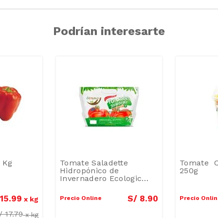
Podrían interesarte
 Kg
Tomate Saladette
Tomate C
Hidropónico de
250g
Invernadero Ecologic
Bolsa
15
.
99
S/
8
.
90
Precio Online
Precio Onli
x
kg
/
17.79
x
kg