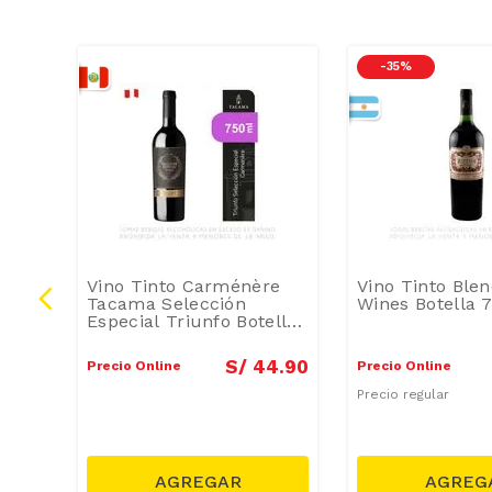
-
35 %
Vino Tinto Carménère
Vino Tinto Blen
erva
Tacama Selección
Wines Botella 
50ml
Especial Triunfo Botella
750ml
6
.
90
S/
44
.
90
Precio Online
Precio Online
Precio regular