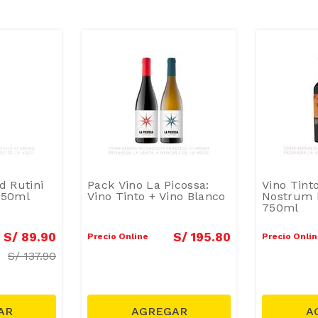
d Rutini
Pack Vino La Picossa:
Vino Tint
750ml
Vino Tinto + Vino Blanco
Nostrum R
750ml
S/
89
.
90
S/
195
.
80
Precio Online
Precio Onli
S/
137.90