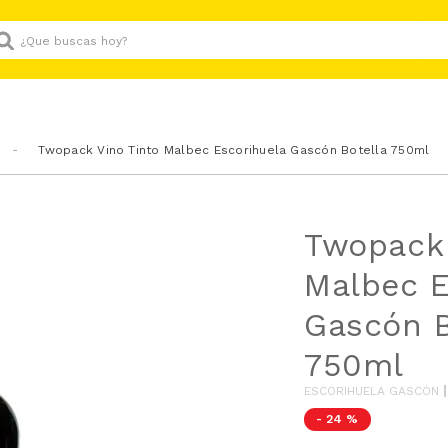
Que buscas hoy?
Twopack Vino Tinto Malbec Escorihuela Gascón Botella 750ml
Twopack 
Malbec E
Gascón B
750ml
ESCORIHUELA GASCÓN
-
24 %