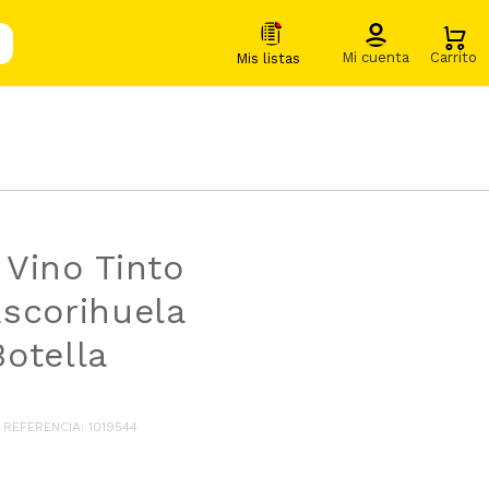
Vino Tinto
scorihuela
otella
REFERENCIA
:
1019544