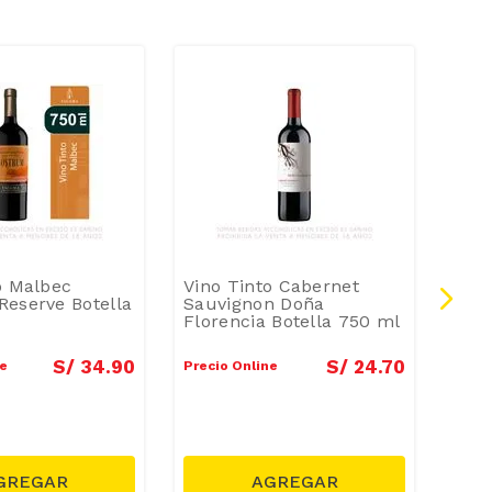
-
2
o Malbec
Vino Tinto Cabernet
Vino
eserve Botella
Sauvignon Doña
Pequ
Florencia Botella 750 ml
Bote
S/
34
.
90
S/
24
.
70
ne
Precio Online
Preci
Preci