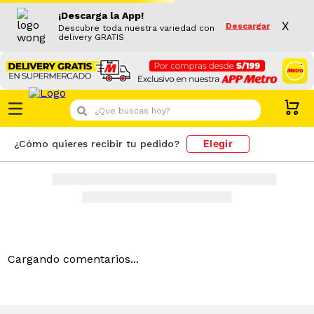
¡Descarga la App!
X
Descargar
Descubre toda nuestra variedad con
delivery GRATIS
¿Que buscas hoy?
Elegir
¿Cómo quieres recibir tu pedido?
Cargando comentarios...