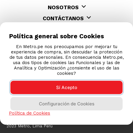
NOSOTROS
CONTÁCTANOS
Política general sobre Cookies
En Metro.pe nos preocupamos por mejorar tu
experiencia de compra, sin descuidar la protección
de tus datos personales. En consecuencia Metro.pe,
usa dos tipos de cookies las Funcionales y las de
Analítica y Optimización ¿consiente el uso de las
cookies?
Sí Acepto
COMPRAS 100% SEGURAS
Configuración de Cookies
Esta tienda usa Niubiz para realizar transacciones
electrónicas.
Política de Cookies
2023 Metro, Lima Perú