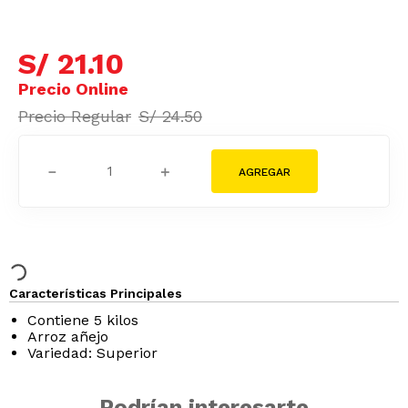
S/
19
.
83
Tarjeta Cencosud
S/
21
.
10
S/
24
.
50
－
＋
Características Principales
Contiene 5 kilos
Arroz añejo