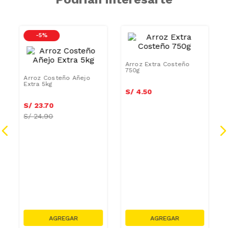
Variedad: Superior
Podrían interesarte
-
5 %
Arroz Extra Costeño
750g
Arroz Costeño Añejo
Extra 5kg
S/
4
.
23
S/
4
.
50
S/
22
.
28
S/
23
.
70
S/
24.90