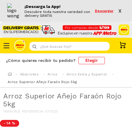
¡Descarga la App!
X
Descargar
Descubre toda nuestra variedad con
delivery GRATIS
¿Que buscas hoy?
Elegir
¿Cómo quieres recibir tu pedido?
Abarrotes
Arroz
Arroz Extra y Superior
Arroz Superior Añejo Faraón Rojo 5kg
Arroz Superior Añejo Faraón Rojo
5kg
FARAON
REFERENCIA
:
570525
-
14 %