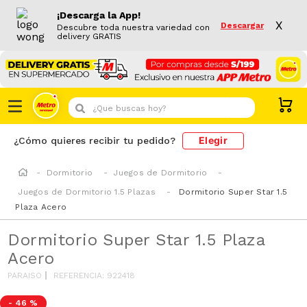
¡Descarga la App!
X
Descargar
Descubre toda nuestra variedad con
delivery GRATIS
¿Que buscas hoy?
Elegir
¿Cómo quieres recibir tu pedido?
Dormitorio
Juegos de Dormitorio
Juegos de Dormitorio 1.5 Plazas
Dormitorio Super Star 1.5
Plaza Acero
Dormitorio Super Star 1.5 Plaza
Acero
PARAISO
REFERENCIA
:
922418
-
46 %