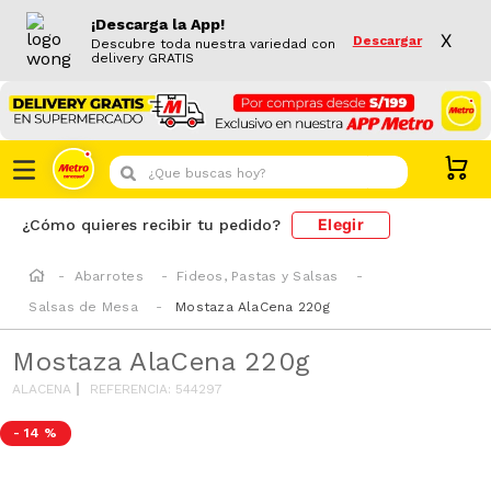
¡Descarga la App!
X
Descargar
Descubre toda nuestra variedad con
delivery GRATIS
¿Que buscas hoy?
Elegir
¿Cómo quieres recibir tu pedido?
Abarrotes
Fideos, Pastas y Salsas
Salsas de Mesa
Mostaza AlaCena 220g
Mostaza AlaCena 220g
ALACENA
REFERENCIA
:
544297
-
14 %