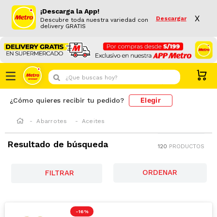
¡Descarga la App!
X
Descargar
Descubre toda nuestra variedad con
delivery GRATIS
¿Que buscas hoy?
Elegir
¿Cómo quieres recibir tu pedido?
Abarrotes
Aceites
Resultado de búsqueda
120
PRODUCTOS
FILTRAR
-
16 %