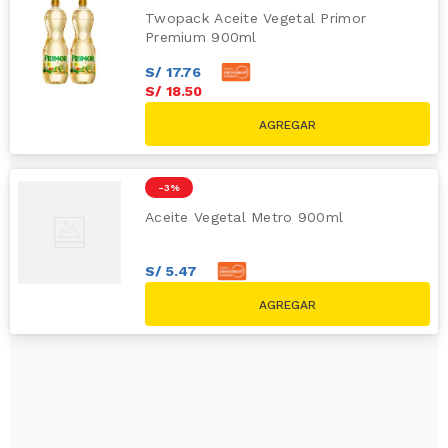
Twopack Aceite Vegetal Primor
Premium 900ml
S/
17
.
76
S/
18
.
50
S/
22.00
-
3 %
Aceite Vegetal Metro 900ml
S/
5
.
47
S/
5
.
70
S/
5.90