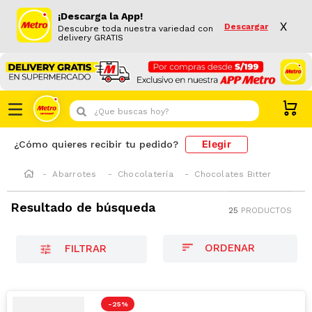
¡Descarga la App!
X
Descargar
Descubre toda nuestra variedad con
delivery GRATIS
¿Que buscas hoy?
Elegir
¿Cómo quieres recibir tu pedido?
Abarrotes
Chocolatería
Chocolates Bitter
Resultado de búsqueda
25
PRODUCTOS
FILTRAR
-
25 %