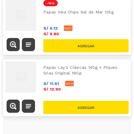
-
15 %
Papas Inka Chips Sal de Mar 135g
S/
6
.
12
S/
6
.
80
S/
8.00
Papas Lay's Clásicas 140g + Piqueo
Snax Original 190g
S/
11
.
61
S/
12
.
90