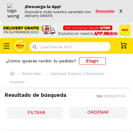
¡Descarga la App!
X
Descargar
Descubre toda nuestra variedad con
delivery GRATIS
¿Que buscas hoy?
Elegir
¿Cómo quieres recibir tu pedido?
Abarrotes
Galletas, Snacks y Golosinas
Piqueos
Resultado de búsqueda
186
PRODUCTOS
FILTRAR