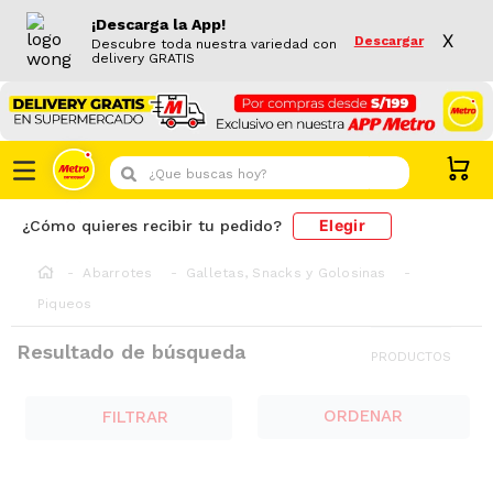
¡Descarga la App!
X
Descargar
Descubre toda nuestra variedad con
delivery GRATIS
¿Que buscas hoy?
Elegir
¿Cómo quieres recibir tu pedido?
Abarrotes
Galletas, Snacks y Golosinas
Piqueos
Resultado de búsqueda
186
PRODUCTOS
FILTRAR