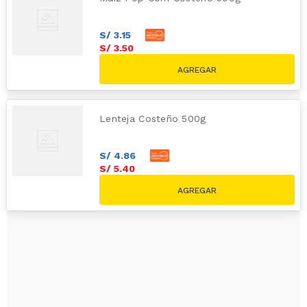
S/
3
.
15
S/
3
.
50
Lenteja Costeño 500g
S/
4
.
86
S/
5
.
40