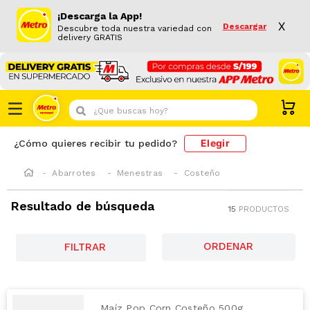
¡Descarga la App!
X
Descargar
Descubre toda nuestra variedad con
delivery GRATIS
¿Que buscas hoy?
Elegir
¿Cómo quieres recibir tu pedido?
Abarrotes
Menestras
Costeño
Resultado de búsqueda
15
PRODUCTOS
FILTRAR
Maíz Pop Corn Costeño 500g