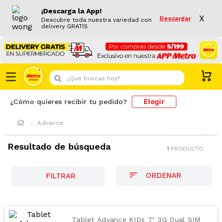
¡Descarga la App!
X
Descargar
Descubre toda nuestra variedad con
delivery GRATIS
¿Que buscas hoy?
Elegir
¿Cómo quieres recibir tu pedido?
Advance
Resultado de búsqueda
1
PRODUCTO
FILTRAR
Tablet Advance KIDs 7" 3G Dual SIM