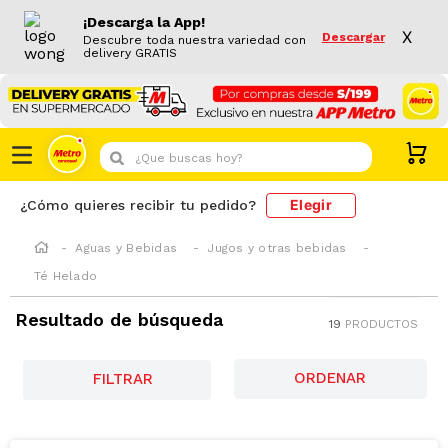
¡Descarga la App!
X
Descargar
Descubre toda nuestra variedad con
delivery GRATIS
¿Que buscas hoy?
Elegir
¿Cómo quieres recibir tu pedido?
Aguas y Bebidas
Jugos y otras bebidas
Té Helado
Resultado de búsqueda
19
PRODUCTOS
FILTRAR