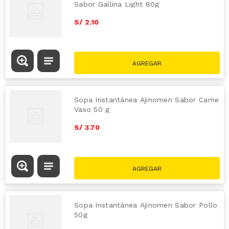
Sabor Gallina Light 80g
S/
2
.
10
Sopa Instantánea Ajinomen Sabor Carne
Vaso 50 g
S/
3
.
70
Sopa Instantánea Ajinomen Sabor Pollo
50g