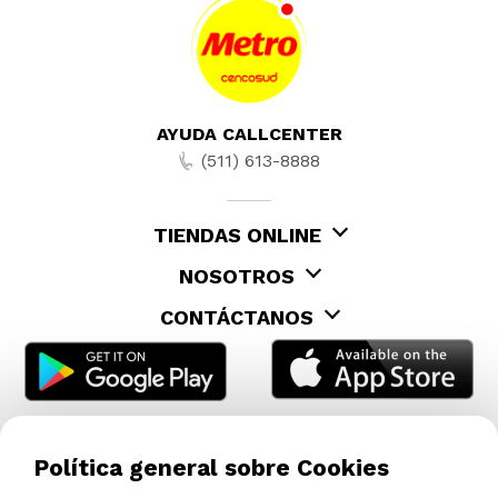
AYUDA CALLCENTER
(511) 613-8888
TIENDAS ONLINE
NOSOTROS
CONTÁCTANOS
Política general sobre Cookies