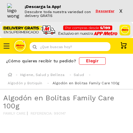
¡Descarga la App!
X
Descargar
Descubre toda nuestra variedad con
delivery GRATIS
¿Que buscas hoy?
Elegir
¿Cómo quieres recibir tu pedido?
Higiene, Salud y Belleza
Salud
Algodón y Botiquín
Algodón en Bolitas Family Care 100g
Algodón en Bolitas Family Care
100g
FAMILY CARE
REFERENCIA
:
990147