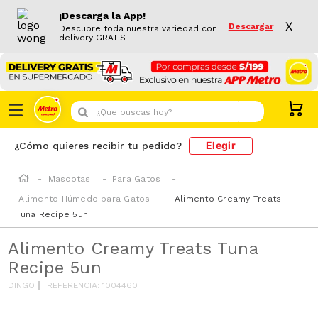
¡Descarga la App!
X
Descargar
Descubre toda nuestra variedad con
delivery GRATIS
¿Que buscas hoy?
Elegir
¿Cómo quieres recibir tu pedido?
Mascotas
Para Gatos
Alimento Húmedo para Gatos
Alimento Creamy Treats
Tuna Recipe 5un
Alimento Creamy Treats Tuna
Recipe 5un
DINGO
REFERENCIA
:
1004460