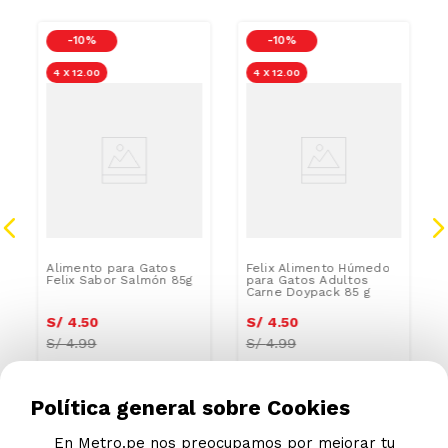
-
10 %
-
10 %
4 X 12.00
4 X 12.00
Alimento para Gatos
Felix Alimento Húmedo
Felix Sabor Salmón 85g
para Gatos Adultos
Carne Doypack 85 g
S/
4
.
50
S/
4
.
50
S/
4.99
S/
4.99
Política general sobre Cookies
En Metro.pe nos preocupamos por mejorar tu