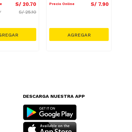
S/
20
.
70
S/
7
.
90
ne
Precio Online
Preci
S/
25.10
ar
DESCARGA NUESTRA APP