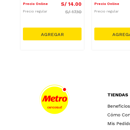
4
.
90
S/
14
.
00
Precio Online
Precio Online
S/
17.10
Precio regular
Precio regular
TIENDAS
Beneficios
Cómo Co
Mis Pedid