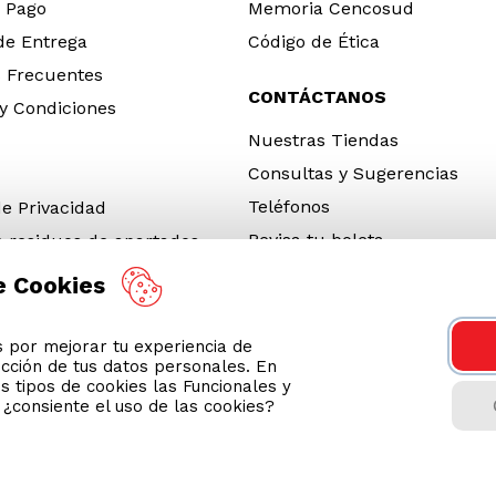
 Pago
Memoria Cencosud
 de Entrega
Código de Ética
 Frecuentes
CONTÁCTANOS
y Condiciones
Nuestras Tiendas
Consultas y Sugerencias
Teléfonos
de Privacidad
Revisa tu boleta
e residuos de apartados
 y electrónicos (RAEE)
e Cookies
e Neumáticos Fuera de Uso
por mejorar tu experiencia de
 App
ección de tus datos personales. En
ro 2026
s tipos de cookies las Funcionales y
n ¿consiente el uso de las cookies?
tienda usa Niubiz para realizar transacciones electrónicas.