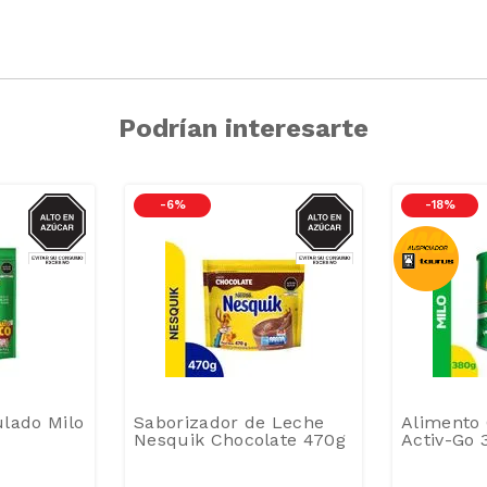
Podrían interesarte
AZUCAR
AZUCAR
-
6 %
-
18 %
lado Milo
Saborizador de Leche
Alimento 
Nesquik Chocolate 470g
Activ-Go 