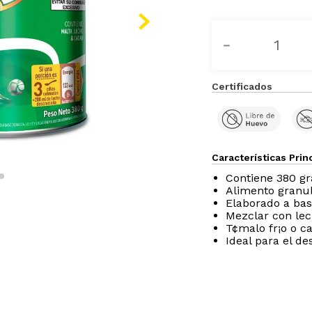
－
Certificados
Características Prin
Contiene 380 g
Alimento granul
Elaborado a bas
Mezclar con le
T¢malo fr¡o o ca
Ideal para el d