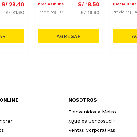
S/
29
.
40
S/
18
.
50
Precio Online
Precio Onli
S/
31.60
S/
19.60
Precio regular
Precio regul
 ONLINE
NOSOTROS
Bienvenidos a Metro
mprar
¿Qué es Cencosud?
os
Ventas Corporativas