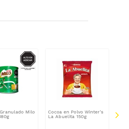
AZUCAR
Granulado Milo
Cocoa en Polvo Winter's
Alim
380g
La Abuelita 150g
Acti