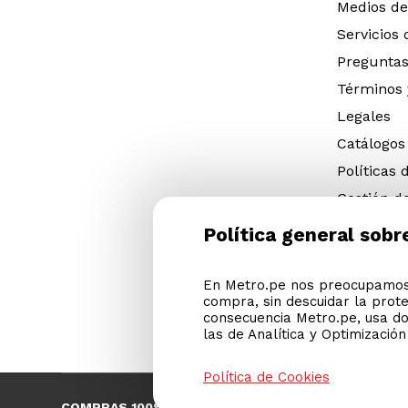
Medios de
Servicios
Preguntas
Términos 
Legales
Catálogos
Políticas 
Gestión d
eléctricos
Política general sobr
Gestión d
(NFU)
En Metro.pe nos preocupamos 
Descargar
compra, sin descuidar la prot
Cyber Met
consecuencia Metro.pe, usa do
las de Analítica y Optimizació
Política de Cookies
COMPRAS 100% SEGURAS
Esta 