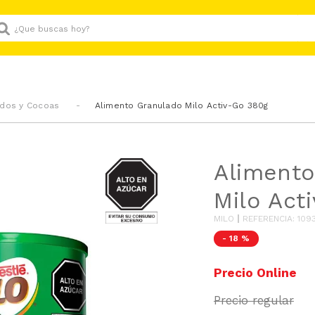
Que buscas hoy?
ados y Cocoas
Alimento Granulado Milo Activ-Go 380g
AZUCAR
Alimento
Milo Act
MILO
REFERENCIA
:
109
-
18 %