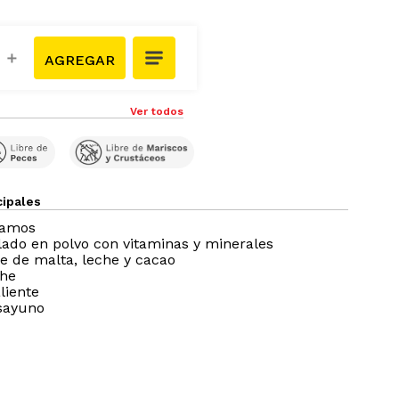
＋
Ver todos
cipales
ramos
ado en polvo con vitaminas y minerales
e de malta, leche y cacao
che
liente
esayuno