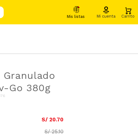
 Granulado
iv-Go 380g
376
S/
20
.
70
S/
25
.
10