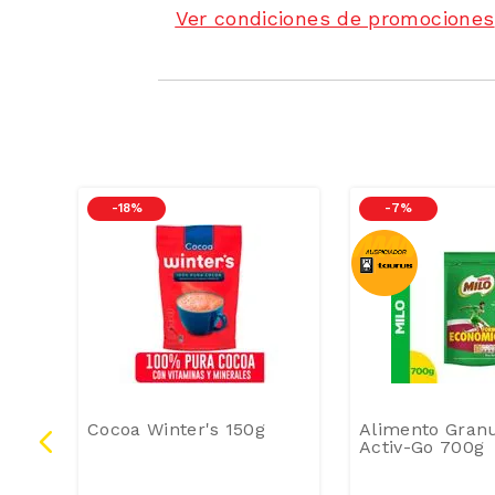
Ver condiciones de promociones
-
18 %
-
7 %
Cocoa Winter's 150g
Alimento Granu
Activ-Go 700g