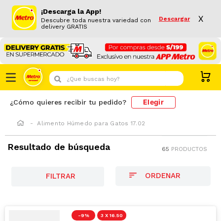
¡Descarga la App!
X
Descargar
Descubre toda nuestra variedad con
delivery GRATIS
¿Que buscas hoy?
Elegir
¿Cómo quieres recibir tu pedido?
Alimento Húmedo para Gatos 17.02
Resultado de búsqueda
65
PRODUCTOS
FILTRAR
-
9 %
3 X 16.50